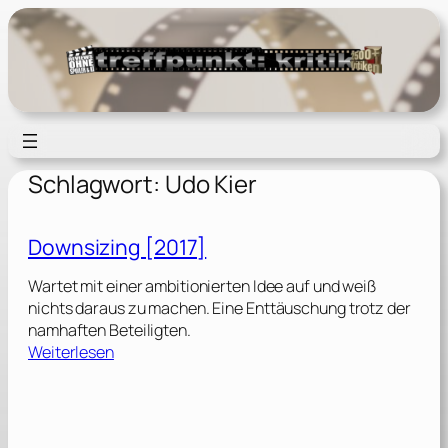
Zum
Inhalt
springen
Schlagwort:
Udo Kier
Downsizing [2017]
Wartet mit einer ambitionierten Idee auf und weiß
nichts daraus zu machen. Eine Enttäuschung trotz der
namhaften Beteiligten.
:
Weiterlesen
D
o
w
n