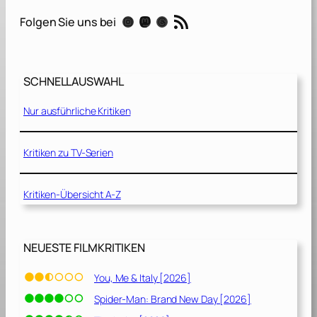
s
RSS-Feed
Instagram
Mastodon
Threads
Folgen Sie uns bei
i
z
i
n
SCHNELLAUSWAHL
g
[
Nur ausführliche Kritiken
2
0
1
Kritiken zu TV-Serien
7
]
Kritiken-Übersicht A-Z
NEUESTE FILMKRITIKEN
You, Me & Italy [2026]
Spider-Man: Brand New Day [2026]