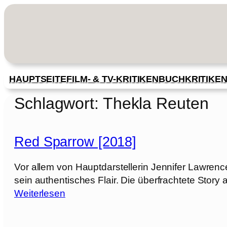
Zum
Inhalt
springen
HAUPTSEITE
FILM- & TV-KRITIKEN
BUCHKRITIKE
Schlagwort:
Thekla Reuten
Red Sparrow [2018]
Vor allem von Hauptdarstellerin Jennifer Lawrence
sein authentisches Flair. Die überfrachtete Story
:
Weiterlesen
R
e