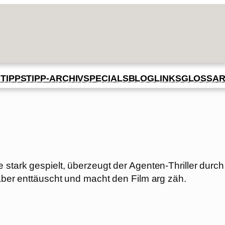
BLOG
GLOSSA
N
TIPPS
TIPP-ARCHIV
SPECIALS
LINKS
 stark gespielt, überzeugt der Agenten-Thriller durch
 aber enttäuscht und macht den Film arg zäh.