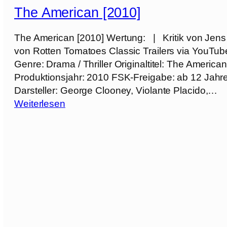
d
The American [2010]
S
p
The American [2010] Wertung: | Kritik von Jens
a
von Rotten Tomatoes Classic Trailers via YouTu
r
Genre: Drama / Thriller Originaltitel: The Americ
r
Produktionsjahr: 2010 FSK-Freigabe: ab 12 Jahr
o
Darsteller: George Clooney, Violante Placido,…
w
:
Weiterlesen
[
T
2
h
0
e
1
A
8
m
]
e
r
i
c