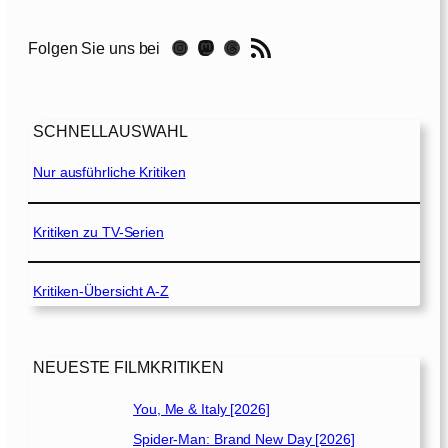
2
0
RSS-Feed
Instagram
Mastodon
Threads
Folgen Sie uns bei
w
i
r
s
SCHNELLAUSWAHL
t
d
Nur ausführliche Kritiken
u
s
t
Kritiken zu TV-Serien
e
r
Kritiken-Übersicht A-Z
b
e
n
[
NEUESTE FILMKRITIKEN
2
0
You, Me & Italy [2026]
1
Spider-Man: Brand New Day [2026]