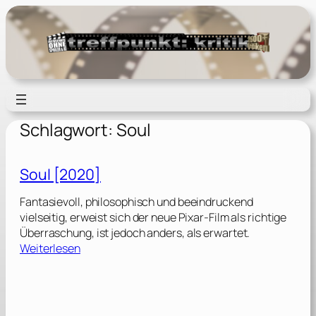
Zum
Inhalt
springen
Schlagwort:
Soul
Soul [2020]
Fantasievoll, philosophisch und beeindruckend
vielseitig, erweist sich der neue Pixar-Film als richtige
Überraschung, ist jedoch anders, als erwartet.
:
Weiterlesen
S
o
u
l