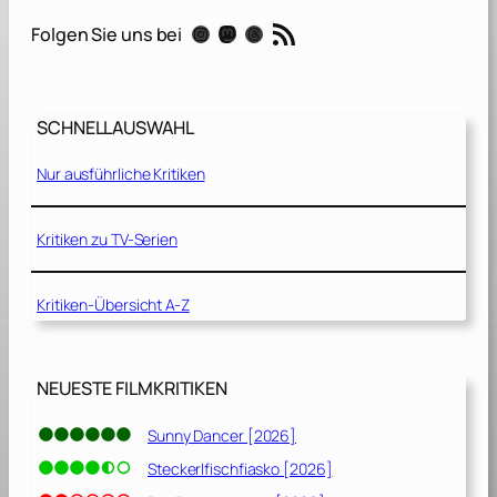
[
RSS-Feed
Instagram
Mastodon
Threads
Folgen Sie uns bei
2
0
2
0
SCHNELLAUSWAHL
]
Nur ausführliche Kritiken
Kritiken zu TV-Serien
Kritiken-Übersicht A-Z
NEUESTE FILMKRITIKEN
Sunny Dancer [2026]
Steckerlfischfiasko [2026]