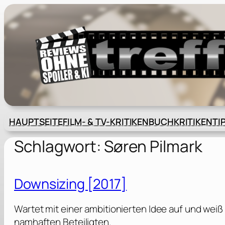
Zum
Inhalt
springen
HAUPTSEITE
FILM- & TV-KRITIKEN
BUCHKRITIKEN
TI
Schlagwort:
Søren Pilmark
Downsizing [2017]
Wartet mit einer ambitionierten Idee auf und wei
namhaften Beteiligten.