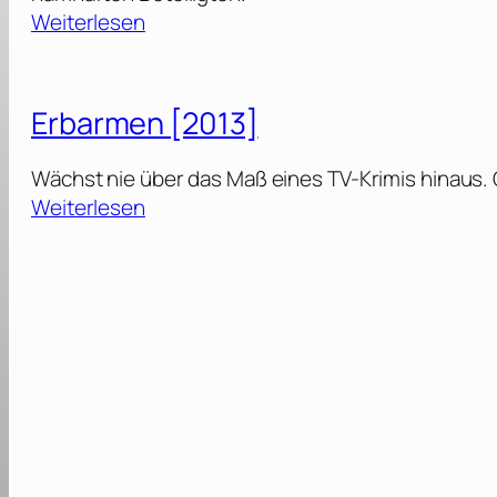
:
Weiterlesen
D
o
w
Erbarmen [2013]
n
s
Wächst nie über das Maß eines TV-Krimis hinaus. G
i
:
Weiterlesen
z
E
i
r
n
b
g
a
[
r
2
m
0
e
1
n
7
[
]
2