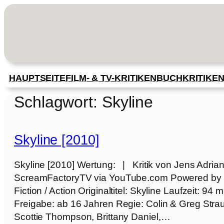
Zum
Inhalt
springen
HAUPTSEITE
FILM- & TV-KRITIKEN
BUCHKRITIKE
Schlagwort:
Skyline
Skyline [2010]
Skyline [2010] Wertung: | Kritik von Jens Adrian
ScreamFactoryTV via YouTube.com Powered by J
Fiction / Action Originaltitel: Skyline Laufzeit: 
Freigabe: ab 16 Jahren Regie: Colin & Greg Strau
Scottie Thompson, Brittany Daniel,…