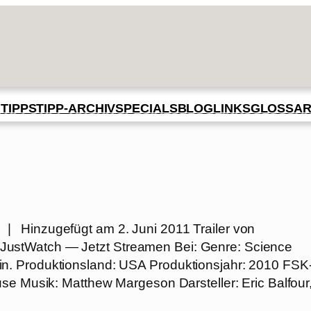
BLOG
GLOSSA
N
TIPPS
TIPP-ARCHIV
SPECIALS
LINKS
 | Hinzugefügt am 2. Juni 2011 Trailer von
ustWatch — Jetzt Streamen Bei: Genre: Science
94 min. Produktionsland: USA Produktionsjahr: 2010 FSK
se Musik: Matthew Margeson Darsteller: Eric Balfour