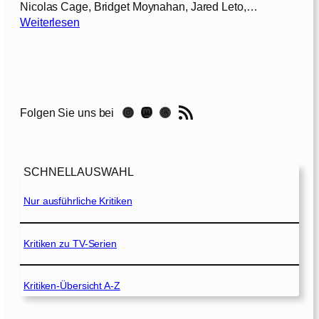
Nicolas Cage, Bridget Moynahan, Jared Leto,…
:
Weiterlesen
L
o
r
d
o
RSS-Feed
Instagram
Mastodon
Threads
Folgen Sie uns bei
f
W
a
r
SCHNELLAUSWAHL
–
H
Nur ausführliche Kritiken
ä
n
d
Kritiken zu TV-Serien
l
e
Kritiken-Übersicht A-Z
r
d