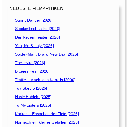
e
s
NEUESTE FILMKRITIKEN
T
o
Sunny Dancer [2026]
d
Steckerlfischfiasko [2026]
e
s
Der Regenmeister [2026]
[
You, Me & Italy [2026]
2
Spider-Man: Brand New Day [2026]
0
0
The Invite [2026]
5
Bitteres Fest [2026]
]
Traffic – Macht des Kartells [2000]
Toy Story 5 [2026]
H wie Habicht [2025]
To My Sisters [2026]
Kraken – Erwachen der Tiefe [2026]
Nur noch ein kleiner Gefallen [2025]