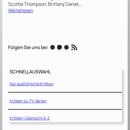
Scottie Thompson, Brittany Daniel,…
:
Weiterlesen
S
k
y
l
i
RSS-Feed
Instagram
Mastodon
Threads
Folgen Sie uns bei
n
e
[
2
SCHNELLAUSWAHL
0
1
Nur ausführliche Kritiken
0
]
Kritiken zu TV-Serien
Kritiken-Übersicht A-Z