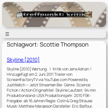
Zum
Inhalt
springen
Schlagwort:
Scottie Thompson
Skyline [2010]
Skyline [2010] Wertung: | Kritik von Jens Adrian |
Hinzugefügt am 2. Juni 2011 Trailer von
ScreamFactoryTV via YouTube.com Powered by
JustWatch — Jetzt Streamen Bei: Genre: Science
Fiction / Action Originaltitel: Skyline Laufzeit: 94 min.
Produktionsland: USA Produktionsjahr: 2010 FSK-
Freigabe: ab 16 Jahren Regie: Colin & Greg Strause
Musik: Matthew Margeson Darsteller: Eric Balfour,