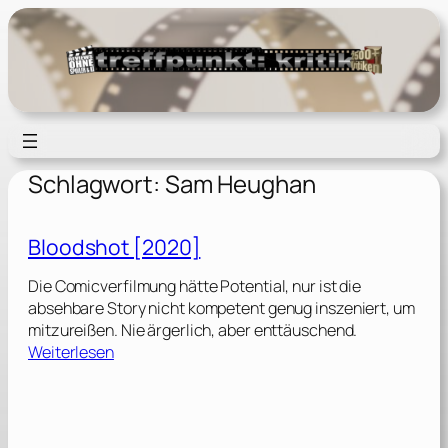
Zum
Inhalt
springen
Schlagwort:
Sam Heughan
Bloodshot [2020]
Die Comicverfilmung hätte Potential, nur ist die
absehbare Story nicht kompetent genug inszeniert, um
mitzureißen. Nie ärgerlich, aber enttäuschend.
:
Weiterlesen
B
l
o
o