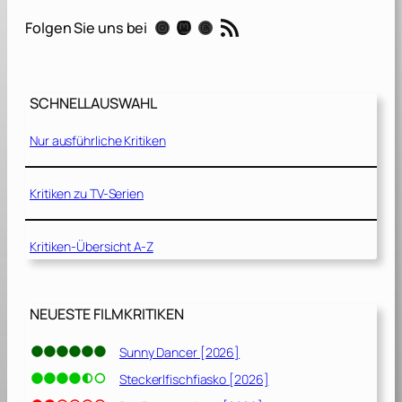
d
RSS-Feed
Instagram
Mastodon
Threads
Folgen Sie uns bei
s
h
o
t
SCHNELLAUSWAHL
[
2
Nur ausführliche Kritiken
0
2
0
Kritiken zu TV-Serien
]
Kritiken-Übersicht A-Z
NEUESTE FILMKRITIKEN
Sunny Dancer [2026]
Steckerlfischfiasko [2026]