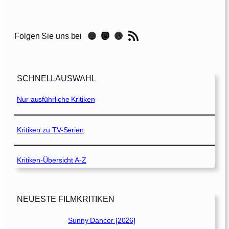
t
s
[
RSS-Feed
Instagram
Mastodon
Threads
Folgen Sie uns bei
2
0
1
9
SCHNELLAUSWAHL
]
Nur ausführliche Kritiken
Kritiken zu TV-Serien
Kritiken-Übersicht A-Z
NEUESTE FILMKRITIKEN
Sunny Dancer [2026]