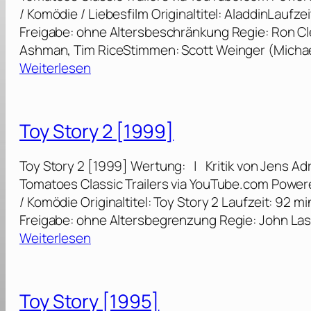
/ Komödie / Liebesfilm Originaltitel: AladdinLauf
Freigabe: ohne Altersbeschränkung Regie: Ron 
Ashman, Tim RiceStimmen: Scott Weinger (Michae
:
Weiterlesen
A
l
a
Toy Story 2 [1999]
d
d
Toy Story 2 [1999] Wertung: | Kritik von Jens Adr
i
Tomatoes Classic Trailers via YouTube.com Power
n
/ Komödie Originaltitel: Toy Story 2 Laufzeit: 92 
[
Freigabe: ohne Altersbegrenzung Regie: John La
1
:
Weiterlesen
9
T
9
o
2
y
Toy Story [1995]
]
S