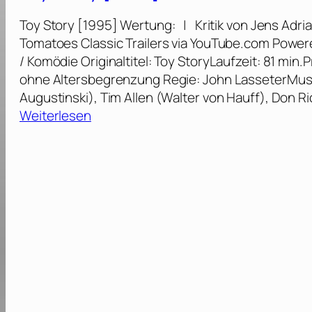
t
Toy Story [1995] Wertung: | Kritik von Jens Adri
o
Tomatoes Classic Trailers via YouTube.com Power
r
/ Komödie Originaltitel: Toy StoryLaufzeit: 81 mi
y
ohne Altersbegrenzung Regie: John LasseterMu
2
Augustinski), Tim Allen (Walter von Hauff), Don R
[
:
Weiterlesen
1
T
9
o
9
y
9
S
]
t
o
r
y
[
1