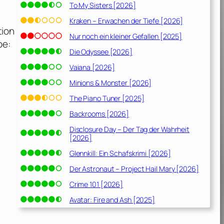
To My Sisters [2026]
Kraken – Erwachen der Tiefe [2026]
tion
Nur noch ein kleiner Gefallen [2025]
be:
Die Odyssee [2026]
Vaiana [2026]
Minions & Monster [2026]
The Piano Tuner [2025]
Backrooms [2026]
Disclosure Day – Der Tag der Wahrheit
[2026]
Glennkill: Ein Schafskrimi [2026]
Der Astronaut – Project Hail Mary [2026]
Crime 101 [2026]
Avatar: Fire and Ash [2025]