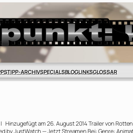
BLOG
GLOSSAR
PPS
TIPP-ARCHIV
SPECIALS
LINKS
i
 | Hinzugefügt am 26. August 2014 Trailer von Rotten
ed by JustWatch — Jetzt Streamen Bei: Genre: Anima