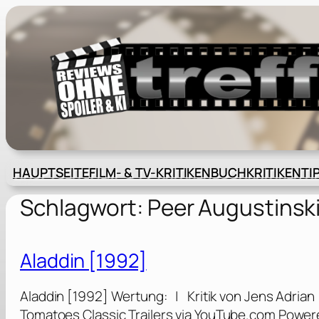
Zum
Inhalt
springen
HAUPTSEITE
FILM- & TV-KRITIKEN
BUCHKRITIKEN
TI
Schlagwort:
Peer Augustinsk
Aladdin [1992]
Aladdin [1992] Wertung: | Kritik von Jens Adrian
Tomatoes Classic Trailers via YouTube.com Power