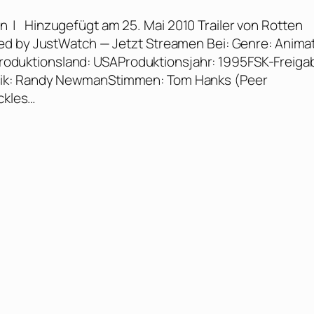
an | Hinzugefügt am 25. Mai 2010 Trailer von Rotten
ed by JustWatch — Jetzt Streamen Bei: Genre: Anima
n.Produktionsland: USAProduktionsjahr: 1995FSK-Freiga
sik: Randy NewmanStimmen: Tom Hanks (Peer
ickles…