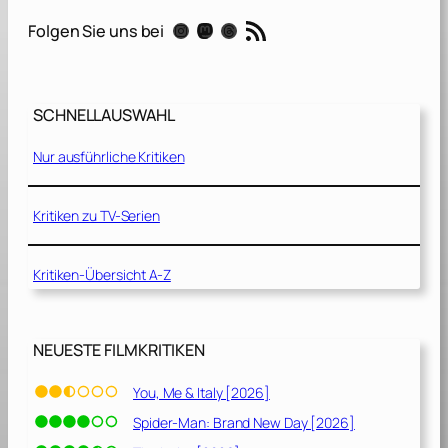
d
RSS-Feed
Instagram
Mastodon
Threads
Folgen Sie uns bei
e
J
o
b
SCHNELLAUSWAHL
[
2
Nur ausführliche Kritiken
0
1
0
Kritiken zu TV-Serien
]
Kritiken-Übersicht A-Z
NEUESTE FILMKRITIKEN
You, Me & Italy [2026]
Spider-Man: Brand New Day [2026]