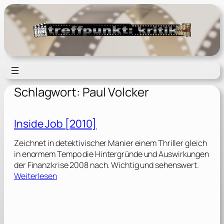
Zum
Inhalt
springen
Schlagwort:
Paul Volcker
Inside Job [2010]
Zeichnet in detektivischer Manier einem Thriller gleich
in enormem Tempo die Hintergründe und Auswirkungen
der Finanzkrise 2008 nach. Wichtig und sehenswert.
:
Weiterlesen
I
n
s
i