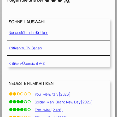
2
0
2
2
SCHNELLAUSWAHL
]
Nur ausführliche Kritiken
Kritiken zu TV-Serien
Kritiken-Übersicht A-Z
NEUESTE FILMKRITIKEN
You, Me & Italy [2026]
Spider-Man: Brand New Day [2026]
The Invite [2026]