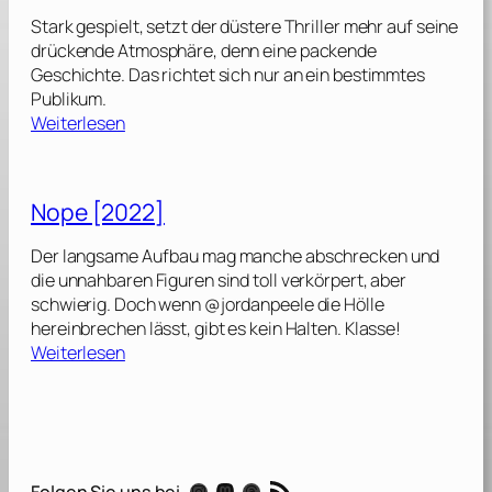
r
Stark gespielt, setzt der düstere Thriller mehr auf seine
l
drückende Atmosphäre, denn eine packende
i
Geschichte. Das richtet sich nur an ein bestimmtes
c
Publikum.
h
:
Weiterlesen
b
L
l
o
o
n
Nope [2022]
n
g
d
l
Der langsame Aufbau mag manche abschrecken und
[
e
die unnahbaren Figuren sind toll verkörpert, aber
2
g
schwierig. Doch wenn @jordanpeele die Hölle
0
s
hereinbrechen lässt, gibt es kein Halten. Klasse!
0
[
:
Weiterlesen
1
2
N
]
0
o
2
p
4
e
]
[
RSS-Feed
Instagram
Mastodon
Threads
Folgen Sie uns bei