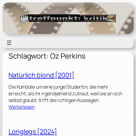
Zum
Inhalt
springen
Schlagwort:
Oz Perkins
Natürlich blond [2001]
Die Komödie um eine junge Studentin, die mehr
erreicht, als ihr irgendjemand zutraut, weil sie an sich
selbst glaubt, trifft die richtigen Aussagen.
:
Weiterlesen
N
a
t
Longlegs [2024]
ü