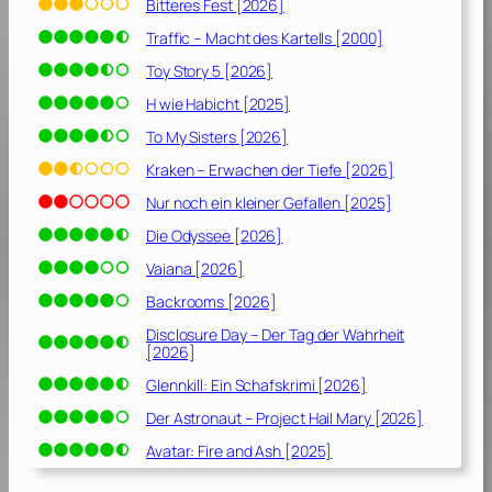
Bitteres Fest [2026]
]
Traffic – Macht des Kartells [2000]
Toy Story 5 [2026]
H wie Habicht [2025]
To My Sisters [2026]
Kraken – Erwachen der Tiefe [2026]
Nur noch ein kleiner Gefallen [2025]
Die Odyssee [2026]
Vaiana [2026]
Backrooms [2026]
Disclosure Day – Der Tag der Wahrheit
[2026]
Glennkill: Ein Schafskrimi [2026]
Der Astronaut – Project Hail Mary [2026]
Avatar: Fire and Ash [2025]