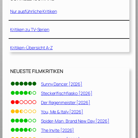
m
2
e
0
Nur ausführliche Kritiken
–
]
D
a
Kritiken zu TV-Serien
s
g
Kritiken-Übersicht A-Z
r
o
ß
e
NEUESTE FILMKRITIKEN
S
p
Sunny Dancer [2026]
i
Steckerlfischfiasko [2026]
e
l
Der Regenmeister [2026]
[
You, Me & Italy [2026]
2
Spider-Man: Brand New Day [2026]
0
1
The Invite [2026]
3