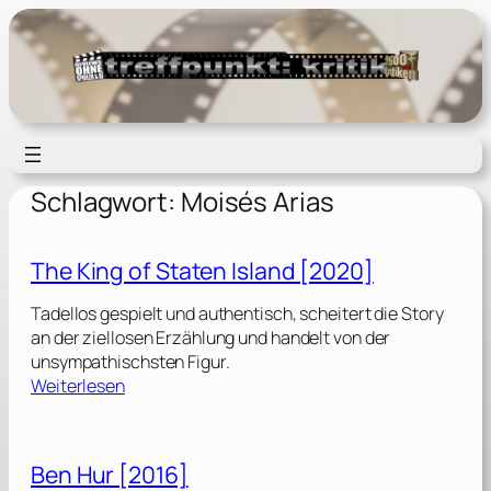
Zum
Inhalt
springen
Schlagwort:
Moisés Arias
The King of Staten Island [2020]
Tadellos gespielt und authentisch, scheitert die Story
an der ziellosen Erzählung und handelt von der
unsympathischsten Figur.
:
Weiterlesen
T
h
e
Ben Hur [2016]
K