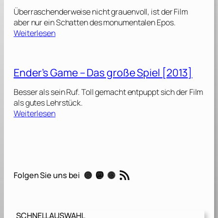
i
Überraschenderweise nicht grauenvoll, ist der Film
n
aber nur ein Schatten des monumentalen Epos.
g
:
Weiterlesen
o
B
f
e
S
n
Ender’s Game – Das große Spiel [2013]
t
H
a
u
Besser als sein Ruf. Toll gemacht entpuppt sich der Film
t
r
als gutes Lehrstück.
e
[
:
Weiterlesen
n
2
E
I
0
n
s
1
d
l
6
e
a
]
r
n
RSS-Feed
Instagram
Mastodon
Threads
Folgen Sie uns bei
’
d
s
[
G
2
a
0
SCHNELLAUSWAHL