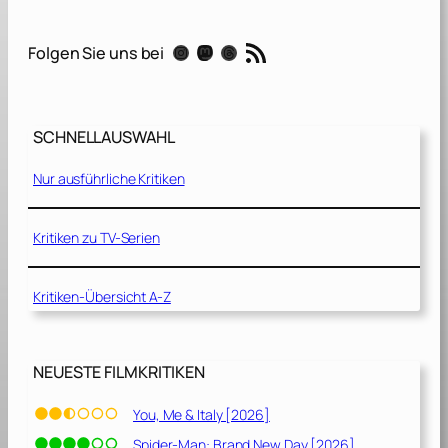
2
0
RSS-Feed
Instagram
Mastodon
Threads
Folgen Sie uns bei
w
i
r
s
SCHNELLAUSWAHL
t
d
Nur ausführliche Kritiken
u
s
t
Kritiken zu TV-Serien
e
r
Kritiken-Übersicht A-Z
b
e
n
[
NEUESTE FILMKRITIKEN
2
0
You, Me & Italy [2026]
1
Spider-Man: Brand New Day [2026]