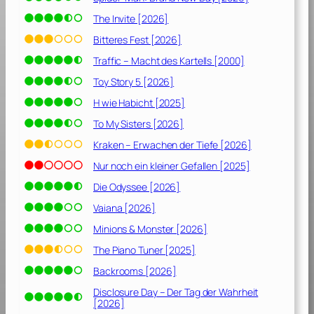
9
]
The Invite [2026]
Bitteres Fest [2026]
Traffic – Macht des Kartells [2000]
Toy Story 5 [2026]
H wie Habicht [2025]
To My Sisters [2026]
Kraken – Erwachen der Tiefe [2026]
Nur noch ein kleiner Gefallen [2025]
Die Odyssee [2026]
Vaiana [2026]
Minions & Monster [2026]
The Piano Tuner [2025]
Backrooms [2026]
Disclosure Day – Der Tag der Wahrheit
[2026]