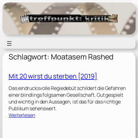
Zum
Inhalt
springen
Schlagwort:
Moatasem Rashed
Mit 20 wirst du sterben [2019]
Das eindrucksvolle Regiedebüt schildert die Gefahren
einer blindlings folgsamen Gesellschaft. Gut gespielt
und wichtig in den Aussagen, ist das für das richtige
Publikum sehenswert.
:
Weiterlesen
M
i
t