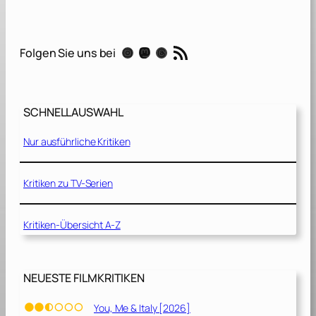
t
s
[
RSS-Feed
Instagram
Mastodon
Threads
Folgen Sie uns bei
2
0
1
9
SCHNELLAUSWAHL
]
Nur ausführliche Kritiken
Kritiken zu TV-Serien
Kritiken-Übersicht A-Z
NEUESTE FILMKRITIKEN
You, Me & Italy [2026]