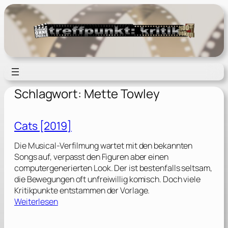
Zum
Inhalt
springen
Schlagwort:
Mette Towley
Cats [2019]
Die Musical-Verfilmung wartet mit den bekannten
Songs auf, verpasst den Figuren aber einen
computergenerierten Look. Der ist bestenfalls seltsam,
die Bewegungen oft unfreiwillig komisch. Doch viele
Kritikpunkte entstammen der Vorlage.
:
Weiterlesen
C
a