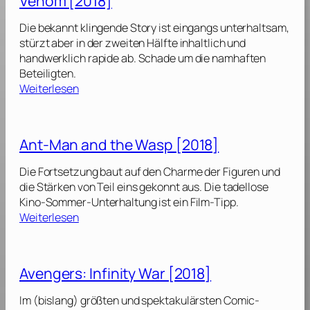
Venom [2018]
t
2
a
a
0
Die bekannt klingende Story ist eingangs unterhaltsam,
m
i
1
stürzt aber in der zweiten Hälfte inhaltlich und
e
n
9
handwerklich rapide ab. Schade um die namhaften
[
M
]
Beteiligten.
2
a
:
Weiterlesen
0
r
V
1
v
e
9
e
n
]
Ant-Man and the Wasp [2018]
l
o
[
m
Die Fortsetzung baut auf den Charme der Figuren und
2
[
die Stärken von Teil eins gekonnt aus. Die tadellose
0
2
Kino-Sommer-Unterhaltung ist ein Film-Tipp.
1
0
:
Weiterlesen
9
1
A
]
8
n
]
t
Avengers: Infinity War [2018]
-
M
Im (bislang) größten und spektakulärsten Comic-
a