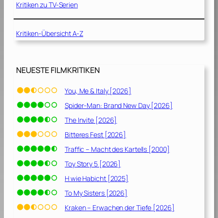
Kritiken zu TV-Serien
y
W
a
Kritiken-Übersicht A-Z
r
[
2
NEUESTE FILMKRITIKEN
0
1
You, Me & Italy [2026]
8
Spider-Man: Brand New Day [2026]
]
The Invite [2026]
Bitteres Fest [2026]
Traffic – Macht des Kartells [2000]
Toy Story 5 [2026]
H wie Habicht [2025]
To My Sisters [2026]
Kraken – Erwachen der Tiefe [2026]