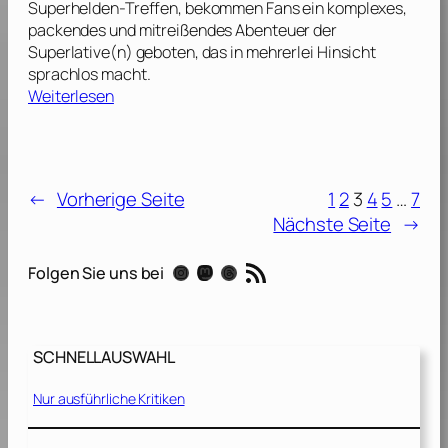
Superhelden-Treffen, bekommen Fans ein komplexes,
n
packendes und mitreißendes Abenteuer der
a
Superlative(n) geboten, das in mehrerlei Hinsicht
n
sprachlos macht.
d
:
Weiterlesen
t
A
h
v
e
e
W
n
a
←
Vorherige Seite
1
2
3
4
5
…
7
g
s
Nächste Seite
→
e
p
r
[
RSS-Feed
s
Instagram
Mastodon
Threads
Folgen Sie uns bei
2
:
0
I
1
n
8
SCHNELLAUSWAHL
f
]
i
Nur ausführliche Kritiken
n
i
t