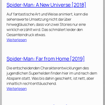
M
o
Spider-Man: A New Universe [2018]
2
e
f
1
n
t
Auf fantastische Art und Weise animiert, kann die
]
:
h
sehenswerte Umsetzung nicht darüber
D
e
hinwegtäuschen, dass von zwei Stories nur eine
a
T
wirklich erzählt wird. Das schmälert leider den
r
e
Gesamteindruck etwas.
k
n
:
Weiterlesen
P
R
S
h
i
p
o
n
i
Spider-Man: Far from Home [2019]
e
g
d
n
s
e
Die entscheidenden Charakterentwicklungen des
i
[
r
jugendlichen Superhelden finden hier im und nach dem
x
2
-
Abspann statt. Was bis dahin geschieht, ist nett, aber
[
0
M
inhaltlich recht enttäuschend.
2
2
a
:
Weiterlesen
0
1
n
S
1
]
:
p
9
A
i
]