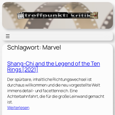
Zum
Inhalt
springen
Schlagwort:
Marvel
Shang-Chi and the Legend of the Ten
Rings [2021]
Der spürbare, inhaltliche Richtungswechsel ist
durchaus willkommen und die neu vorgestellte Welt
immens detail- und facettenreich. Eine
Achterbahnfahrt, die für die große Leinwand gemacht
ist.
:
Weiterlesen
S