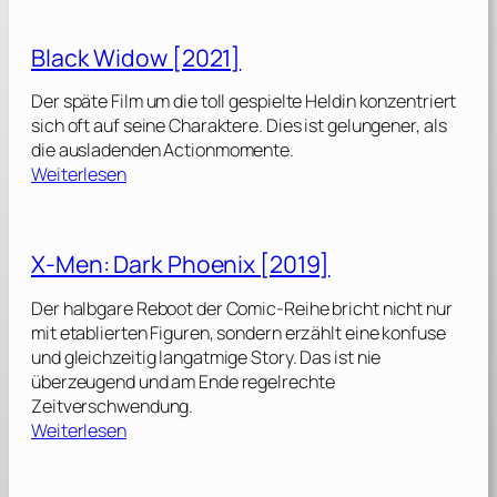
h
a
Black Widow [2021]
n
g
Der späte Film um die toll gespielte Heldin konzentriert
-
sich oft auf seine Charaktere. Dies ist gelungener, als
C
die ausladenden Actionmomente.
h
:
Weiterlesen
i
B
a
l
n
a
X‑Men: Dark Phoenix [2019]
d
c
t
k
Der halbgare Reboot der Comic-Reihe bricht nicht nur
h
W
mit etablierten Figuren, sondern erzählt eine konfuse
e
i
und gleichzeitig langatmige Story. Das ist nie
L
d
überzeugend und am Ende regelrechte
e
o
Zeitverschwendung.
g
w
:
Weiterlesen
e
[
X
n
2
‑
d
0