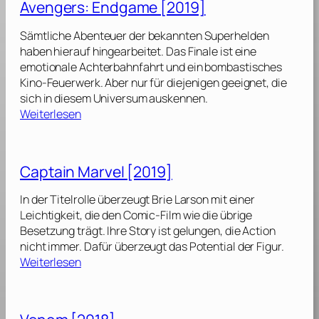
Avengers: Endgame [2019]
N
d
e
e
Sämtliche Abenteuer der bekannten Superhelden
w
r
haben hierauf hingearbeitet. Das Finale ist eine
U
-
emotionale Achterbahnfahrt und ein bombastisches
n
M
Kino-Feuerwerk. Aber nur für diejenigen geeignet, die
i
a
sich in diesem Universum auskennen.
v
n
:
Weiterlesen
e
:
A
r
F
v
s
a
e
e
Captain Marvel [2019]
r
n
[
f
g
2
In der Titelrolle überzeugt Brie Larson mit einer
r
e
0
Leichtigkeit, die den Comic-Film wie die übrige
o
r
1
Besetzung trägt. Ihre Story ist gelungen, die Action
m
s
8
nicht immer. Dafür überzeugt das Potential der Figur.
H
:
]
:
Weiterlesen
o
E
C
m
n
a
e
d
p
[
g