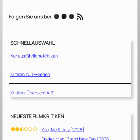
P
f
RSS-Feed
Instagram
Mastodon
Threads
Folgen Sie uns bei
a
d
[
2
SCHNELLAUSWAHL
0
2
Nur ausführliche Kritiken
1
]
Kritiken zu TV-Serien
Kritiken-Übersicht A-Z
NEUESTE FILMKRITIKEN
You, Me & Italy [2026]
Spider-Man: Brand New Day [2026]