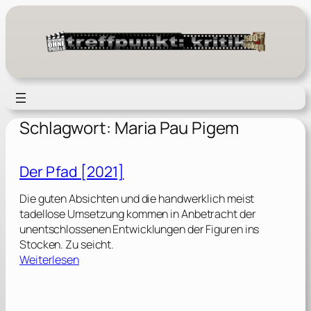
Zum
Inhalt
springen
Schlagwort:
Maria Pau Pigem
Der Pfad [2021]
Die guten Absichten und die handwerklich meist
tadellose Umsetzung kommen in Anbetracht der
unentschlossenen Entwicklungen der Figuren ins
Stocken. Zu seicht.
:
Weiterlesen
D
e
r