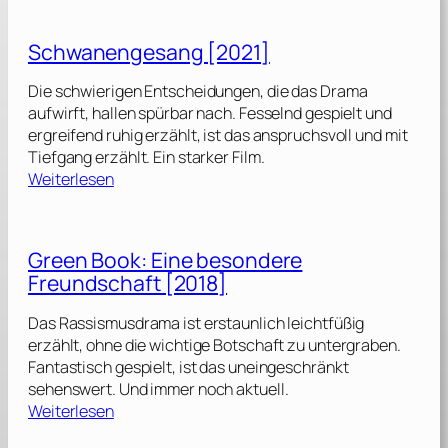
u
r
Schwanengesang [2021]
a
s
Die schwierigen Entscheidungen, die das Drama
s
aufwirft, hallen spürbar nach. Fesselnd gespielt und
i
ergreifend ruhig erzählt, ist das anspruchsvoll und mit
c
Tiefgang erzählt. Ein starker Film.
W
:
Weiterlesen
o
S
r
c
l
h
Green Book: Eine besondere
d
w
:
Freundschaft [2018]
a
D
n
i
Das Rassismusdrama ist erstaunlich leichtfüßig
e
e
erzählt, ohne die wichtige Botschaft zu untergraben.
n
W
Fantastisch gespielt, ist das uneingeschränkt
g
i
sehenswert. Und immer noch aktuell.
e
:
e
Weiterlesen
s
G
d
a