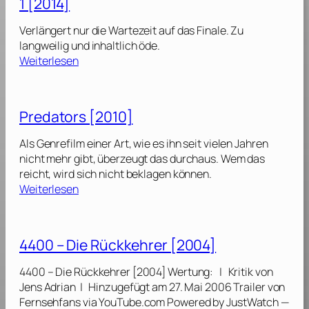
1 [2014]
]
r
:
i
U
Verlängert nur die Wartezeit auf das Finale. Zu
b
n
langweilig und inhaltlich öde.
u
e
:
Weiterlesen
t
r
D
e
k
i
v
a
e
o
Predators [2010]
n
T
n
n
r
P
Als Genrefilm einer Art, wie es ihn seit vielen Jahren
t
i
a
nicht mehr gibt, überzeugt das durchaus. Wem das
e
b
n
reicht, wird sich nicht beklagen können.
H
u
:
e
Weiterlesen
e
t
P
m
l
e
r
d
v
e
–
4400 – Die Rückkehrer [2004]
i
o
d
M
n
n
a
o
4400 – Die Rückkehrer [2004] Wertung: | Kritik von
n
P
t
c
Jens Adrian | Hinzugefügt am 27. Mai 2006 Trailer von
e
a
o
k
Fernsehfans via YouTube.com Powered by JustWatch —
n
n