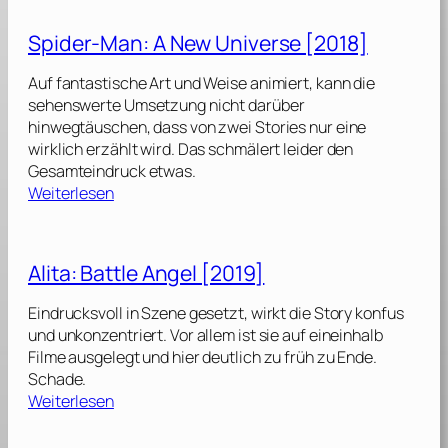
r
e
n
e
r
g
Spider-Man: A New Universe [2018]
e
g
[
n
e
2
Auf fantastische Art und Weise animiert, kann die
B
b
0
sehenswerte Umsetzung nicht darüber
o
u
2
hinwegtäuschen, dass von zwei Stories nur eine
o
r
1
wirklich erzählt wird. Das schmälert leider den
k
t
]
Gesamteindruck etwas.
:
[
:
Weiterlesen
E
2
S
i
0
p
n
2
i
Alita: Battle Angel [2019]
e
5
d
b
]
e
Eindrucksvoll in Szene gesetzt, wirkt die Story konfus
e
r
und unkonzentriert. Vor allem ist sie auf eineinhalb
s
-
Filme ausgelegt und hier deutlich zu früh zu Ende.
o
M
Schade.
n
a
:
Weiterlesen
d
n
A
e
:
l
r