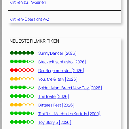
e
[
Kritiken zu TV-Serien
h
2
r
0
Kritiken-Übersicht A-Z
e
1
r
4
[
]
2
NEUESTE FILMKRITIKEN
0
0
Sunny Dancer [2026]
4
Steckerlfischfiasko [2026]
]
Der Regenmeister [2026]
You, Me & Italy [2026]
Spider-Man: Brand New Day [2026]
The Invite [2026]
Bitteres Fest [2026]
Traffic – Macht des Kartells [2000]
Toy Story 5 [2026]