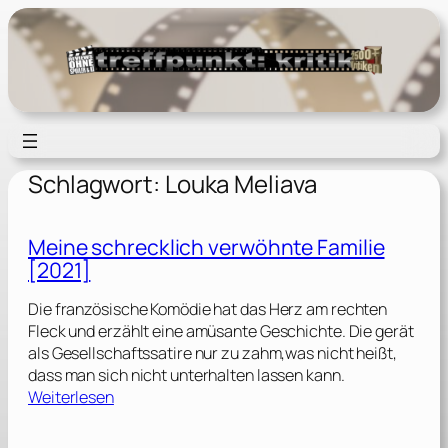
Zum
Inhalt
springen
Schlagwort:
Louka Meliava
Meine schrecklich verwöhnte Familie
[2021]
Die französische Komödie hat das Herz am rechten
Fleck und erzählt eine amüsante Geschichte. Die gerät
als Gesellschaftssatire nur zu zahm,was nicht heißt,
dass man sich nicht unterhalten lassen kann.
:
Weiterlesen
M
e