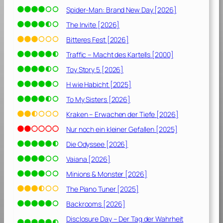
n
Spider-Man: Brand New Day [2026]
t
e
The Invite [2026]
F
Bitteres Fest [2026]
a
Traffic – Macht des Kartells [2000]
m
i
Toy Story 5 [2026]
l
H wie Habicht [2025]
i
To My Sisters [2026]
e
[
Kraken – Erwachen der Tiefe [2026]
2
Nur noch ein kleiner Gefallen [2025]
0
Die Odyssee [2026]
2
1
Vaiana [2026]
]
Minions & Monster [2026]
The Piano Tuner [2025]
Backrooms [2026]
Disclosure Day – Der Tag der Wahrheit