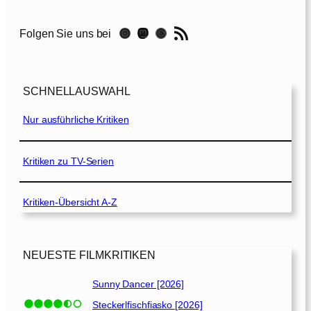
e
N
RSS-Feed
Instagram
Mastodon
Threads
Folgen Sie uns bei
i
g
h
t
SCHNELLAUSWAHL
w
i
Nur ausführliche Kritiken
t
h
t
Kritiken zu TV-Serien
h
e
Kritiken-Übersicht A-Z
D
e
v
i
NEUESTE FILMKRITIKEN
l
[
Sunny Dancer [2026]
2
Steckerlfischfiasko [2026]