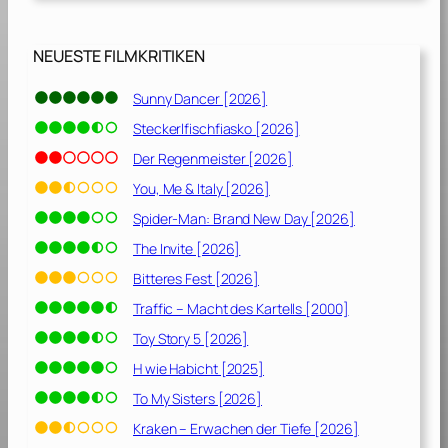
]
NEUESTE FILMKRITIKEN
Sunny Dancer [2026]
Steckerlfischfiasko [2026]
Der Regenmeister [2026]
You, Me & Italy [2026]
Spider-Man: Brand New Day [2026]
The Invite [2026]
Bitteres Fest [2026]
Traffic – Macht des Kartells [2000]
Toy Story 5 [2026]
H wie Habicht [2025]
To My Sisters [2026]
Kraken – Erwachen der Tiefe [2026]