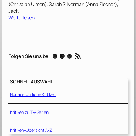
(Christian Ulmen), Sarah Silverman (Anna Fischer),
Jack…
:
Weiterlesen
R
a
l
p
h
RSS-Feed
Instagram
Mastodon
Threads
Folgen Sie uns bei
r
e
i
c
SCHNELLAUSWAHL
h
t
Nur ausführliche Kritiken
s
[
2
Kritiken zu TV-Serien
0
1
Kritiken-Übersicht A-Z
2