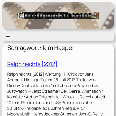
Zum
Inhalt
springen
Schlagwort:
Kim Hasper
Ralph reichts [2012]
Ralph reichts [2012] Wertung: | Kritik von Jens
Adrian | Hinzugefügt am 18. Juli 2013 Trailer von
Disney Deutschland via YouTube.com Powered by
JustWatch — Jetzt Streamen Bei: Genre: Animation /
Komödie / Action Originaltitel: Wreck-It RalphLaufzeit:
101 min.Produktionsland: USAProduktionsjahr:
2012FSK-Freigabe: ab 6 Jahren Regie: Rich
MooreMusik: Henry JackmanStimmen: John C. Reilly