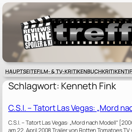
Zum
Inhalt
springen
HAUPTSEITE
FILM- & TV-KRITIKEN
BUCHKRITIKEN
TI
Schlagwort:
Kenneth Fink
C.S.I. – Tatort Las Vegas: „Mord n
C.S.I. – Tatort Las Vegas: „Mord nach Modell“ [2
am 22. April 2008 Trailer von Rotten Tomatoes T