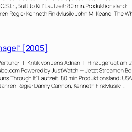
C.S.I.: „Built to Kill“Laufzeit: 80 min.Produktionsland:
hren Regie: Kenneth FinkMusik: John M. Keane, The 
lhagel“ [2005]
 Wertung: | Kritik von Jens Adrian | Hinzugefügt am 2
uTube.com Powered by JustWatch — Jetzt Streamen Bei
t Runs Through It“Laufzeit: 80 min.Produktionsland: USA
 Jahren Regie: Danny Cannon, Kenneth FinkMusik:…