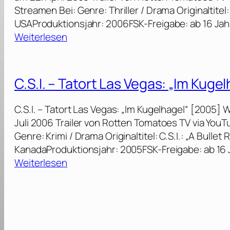
Streamen Bei: Genre: Thriller / Drama Originaltitel: 
USAProduktionsjahr: 2006FSK-Freigabe: ab 16 Ja
:
Weiterlesen
C
.
S
C.S.I. – Tatort Las Vegas: „Im Kuge
.
I
C.S.I. – Tatort Las Vegas: „Im Kugelhagel“ [2005]
.
Juli 2006 Trailer von Rotten Tomatoes TV via Yo
–
Genre: Krimi / Drama Originaltitel: C.S.I.: „A Bulle
T
KanadaProduktionsjahr: 2005FSK-Freigabe: ab 16
a
:
Weiterlesen
t
C
o
.
r
S
t
.
L
I