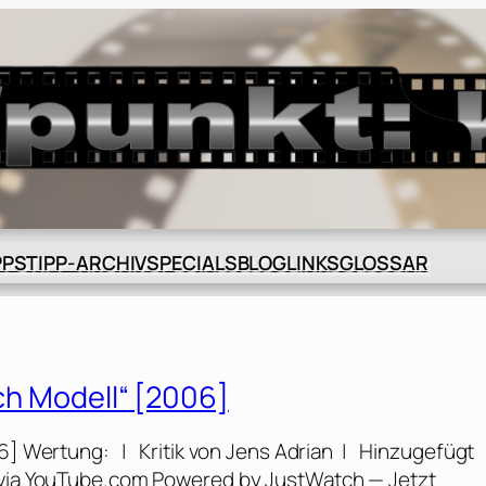
BLOG
GLOSSAR
PPS
TIPP-ARCHIV
SPECIALS
LINKS
ach Modell“ [2006]
006] Wertung: | Kritik von Jens Adrian | Hinzugefügt
V via YouTube.com Powered by JustWatch — Jetzt