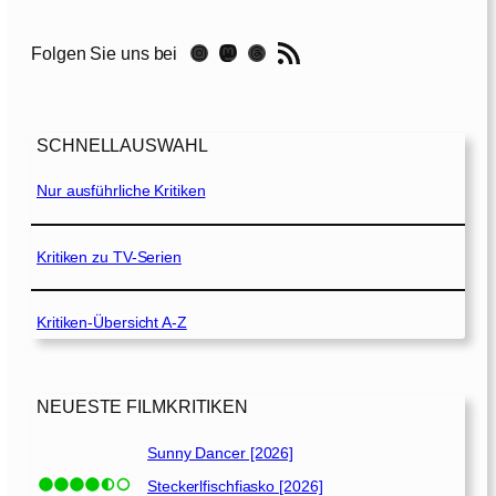
P
f
RSS-Feed
Instagram
Mastodon
Threads
Folgen Sie uns bei
a
d
[
2
SCHNELLAUSWAHL
0
2
Nur ausführliche Kritiken
1
]
Kritiken zu TV-Serien
Kritiken-Übersicht A-Z
NEUESTE FILMKRITIKEN
Sunny Dancer [2026]
Steckerlfischfiasko [2026]