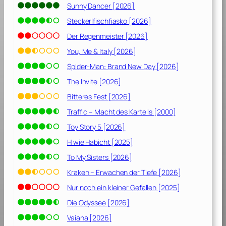
n
Sunny Dancer [2026]
l
Steckerlfischfiasko [2026]
i
c
Der Regenmeister [2026]
h
You, Me & Italy [2026]
,
Spider-Man: Brand New Day [2026]
a
b
The Invite [2026]
e
Bitteres Fest [2026]
r
Traffic – Macht des Kartells [2000]
n
i
Toy Story 5 [2026]
c
H wie Habicht [2025]
h
To My Sisters [2026]
t
u
Kraken – Erwachen der Tiefe [2026]
n
Nur noch ein kleiner Gefallen [2025]
m
ö
Die Odyssee [2026]
g
Vaiana [2026]
l