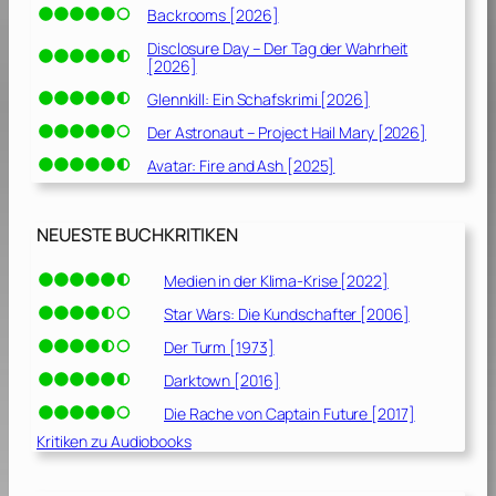
Backrooms [2026]
i
c
Disclosure Day – Der Tag der Wahrheit
[2026]
h
[
Glennkill: Ein Schafskrimi [2026]
2
Der Astronaut – Project Hail Mary [2026]
0
Avatar: Fire and Ash [2025]
1
9
]
NEUESTE BUCHKRITIKEN
Medien in der Klima-Krise [2022]
Star Wars: Die Kundschafter [2006]
Der Turm [1973]
Darktown [2016]
Die Rache von Captain Future [2017]
Kritiken zu Audiobooks