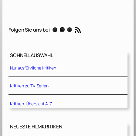
o
n
g
S
RSS-Feed
Instagram
Mastodon
Threads
Folgen Sie uns bei
h
o
t
SCHNELLAUSWAHL
–
U
Nur ausführliche Kritiken
n
w
a
Kritiken zu TV-Serien
h
r
Kritiken-Übersicht A-Z
s
c
h
e
NEUESTE FILMKRITIKEN
i