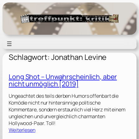
Zum
Inhalt
springen
Schlagwort:
Jonathan Levine
Long Shot – Unwahrscheinlich, aber
nicht unmöglich [2019]
Ungeachtet des teils derben Humors offenbart die
Komödie nicht nur hintersinnige politische
Kommentare, sondern erstaunlich viel Herz mit einem
ungleichen und unvergleichlich charmanten
Hollywood-Paar. Toll!
:
Weiterlesen
L