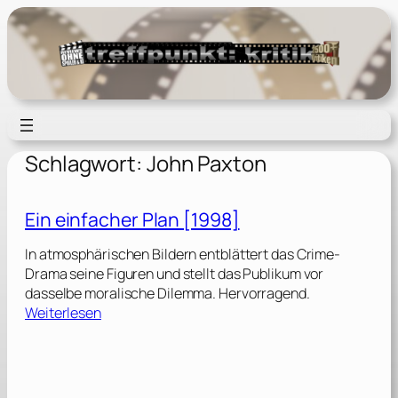
Zum
Inhalt
springen
Schlagwort:
John Paxton
Ein einfacher Plan [1998]
In atmosphärischen Bildern entblättert das Crime-
Drama seine Figuren und stellt das Publikum vor
dasselbe moralische Dilemma. Hervorragend.
:
Weiterlesen
E
i
n
e