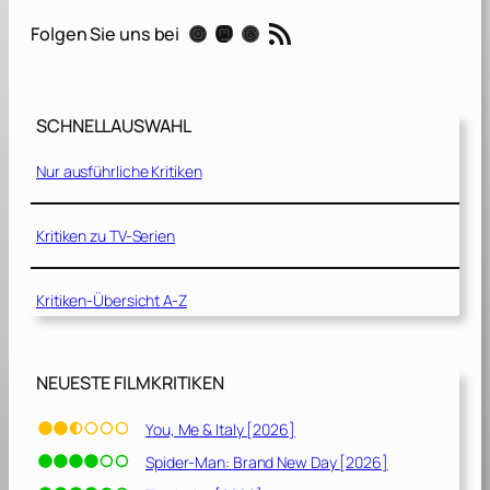
i
RSS-Feed
Instagram
Mastodon
Threads
Folgen Sie uns bei
n
f
a
c
SCHNELLAUSWAHL
h
e
Nur ausführliche Kritiken
r
P
l
Kritiken zu TV-Serien
a
n
Kritiken-Übersicht A-Z
[
1
9
9
NEUESTE FILMKRITIKEN
8
]
You, Me & Italy [2026]
Spider-Man: Brand New Day [2026]