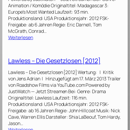
h
0
Animation / Komödie Originaltitel: Madagascar 3:
i
1
Europe’s Most Wanted Laufzeit: 93 min.
r
5
Produktionsland: USA Produktionsjahr: 2012 FSK-
t
]
Freigabe: ab 6 Jahren Regie: Eric Darnell, Tom
y
McGrath, Conrad…
[
:
Weiterlesen
2
M
0
a
1
d
2
Lawless – Die Gesetzlosen [2012]
a
]
g
Lawless – Die Gesetzlosen [2012] Wertung: | Kritik
a
von Jens Adrian | Hinzugefügt am 17. März 2013 Trailer
s
von Roadshow Films via YouTube.com Powered by
c
JustWatch — Jetzt Streamen Bei: Genre: Drama
a
Originaltitel: Lawless Laufzeit: 116 min.
r
Produktionsland: USA Produktionsjahr: 2012 FSK-
3
Freigabe: ab 16 Jahren Regie: John Hillcoat Musik: Nick
:
Cave, Warren Ellis Darsteller: Shia LaBeouf, Tom Hardy,
F
Jason…
l
:
Weiterlesen