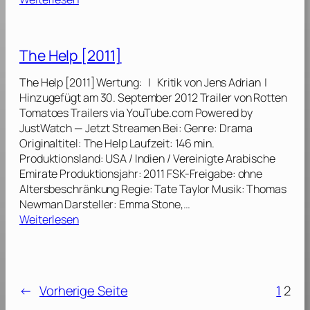
u
L
c
a
h
w
The Help [2011]
t
l
d
e
The Help [2011] Wertung: | Kritik von Jens Adrian |
u
s
Hinzugefügt am 30. September 2012 Trailer von Rotten
r
s
Tomatoes Trailers via YouTube.com Powered by
c
–
JustWatch — Jetzt Streamen Bei: Genre: Drama
h
D
Originaltitel: The Help Laufzeit: 146 min.
E
i
Produktionsland: USA / Indien / Vereinigte Arabische
u
e
Emirate Produktionsjahr: 2011 FSK-Freigabe: ohne
r
G
Altersbeschränkung Regie: Tate Taylor Musik: Thomas
o
e
Newman Darsteller: Emma Stone,…
p
s
:
Weiterlesen
a
e
T
[
t
h
2
z
e
0
l
H
1
o
←
Vorherige Seite
1
2
e
2
s