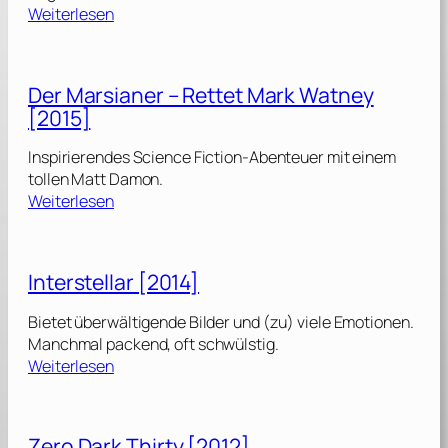
:
Weiterlesen
A
M
o
Der Marsianer – Rettet Mark Watney
s
[2015]
t
V
Inspirierendes Science Fiction-Abenteuer mit einem
i
tollen Matt Damon.
o
:
Weiterlesen
l
D
e
e
n
r
t
Interstellar [2014]
M
Y
a
e
Bietet überwältigende Bilder und (zu) viele Emotionen.
r
a
Manchmal packend, oft schwülstig.
s
:
r
Weiterlesen
i
I
[
a
n
2
n
t
0
Zero Dark Thirty [2012]
e