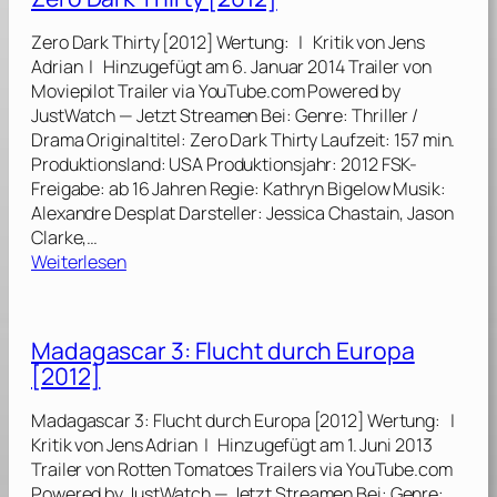
e
1
r
r
4
Zero Dark Thirty [2012] Wertung: | Kritik von Jens
–
s
]
Adrian | Hinzugefügt am 6. Januar 2014 Trailer von
R
t
Moviepilot Trailer via YouTube.com Powered by
e
e
JustWatch — Jetzt Streamen Bei: Genre: Thriller /
t
l
Drama Originaltitel: Zero Dark Thirty Laufzeit: 157 min.
t
l
Produktionsland: USA Produktionsjahr: 2012 FSK-
e
a
Freigabe: ab 16 Jahren Regie: Kathryn Bigelow Musik:
t
r
Alexandre Desplat Darsteller: Jessica Chastain, Jason
M
[
Clarke,…
a
2
:
Weiterlesen
r
0
Z
k
1
e
W
4
r
a
Madagascar 3: Flucht durch Europa
]
o
t
[2012]
D
n
a
e
Madagascar 3: Flucht durch Europa [2012] Wertung: |
r
y
Kritik von Jens Adrian | Hinzugefügt am 1. Juni 2013
k
[
Trailer von Rotten Tomatoes Trailers via YouTube.com
T
2
Powered by JustWatch — Jetzt Streamen Bei: Genre: