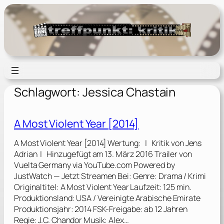
Zum
Inhalt
springen
Schlagwort:
Jessica Chastain
A Most Violent Year [2014]
A Most Violent Year [2014] Wertung: | Kritik von Jens
Adrian | Hinzugefügt am 13. März 2016 Trailer von
Vuelta Germany via YouTube.com Powered by
JustWatch — Jetzt Streamen Bei: Genre: Drama / Krimi
Originaltitel: A Most Violent Year Laufzeit: 125 min.
Produktionsland: USA / Vereinigte Arabische Emirate
Produktionsjahr: 2014 FSK-Freigabe: ab 12 Jahren
Regie: J.C. Chandor Musik: Alex…