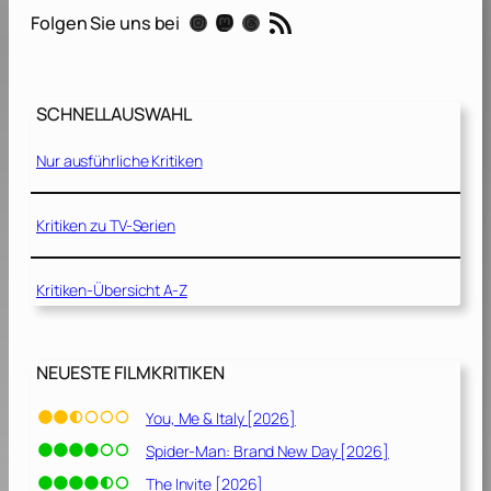
l
]
e
RSS-Feed
Instagram
Mastodon
Threads
Folgen Sie uns bei
p
n
[
[
2
2
0
0
SCHNELLAUSWAHL
1
1
1
2
Nur ausführliche Kritiken
]
]
Kritiken zu TV-Serien
Kritiken-Übersicht A-Z
NEUESTE FILMKRITIKEN
You, Me & Italy [2026]
Spider-Man: Brand New Day [2026]
The Invite [2026]