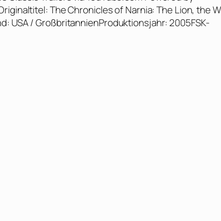
iginaltitel: The Chronicles of Narnia: The Lion, the W
nd: USA / GroßbritannienProduktionsjahr: 2005FSK-