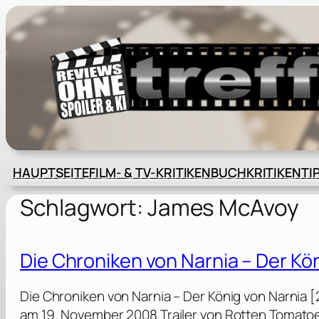
Zum
Inhalt
springen
HAUPTSEITE
FILM- & TV-KRITIKEN
BUCHKRITIKEN
TI
Schlagwort:
James McAvoy
Die Chroniken von Narnia – Der Kö
Die Chroniken von Narnia – Der König von Narnia 
am 19. November 2008 Trailer von Rotten Tomatoe