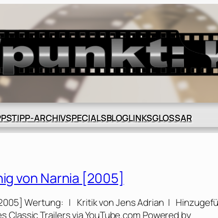
BLOG
GLOSSAR
PPS
TIPP-ARCHIV
SPECIALS
LINKS
nig von Narnia [2005]
[2005] Wertung: | Kritik von Jens Adrian | Hinzugef
s Classic Trailers via YouTube.com Powered by