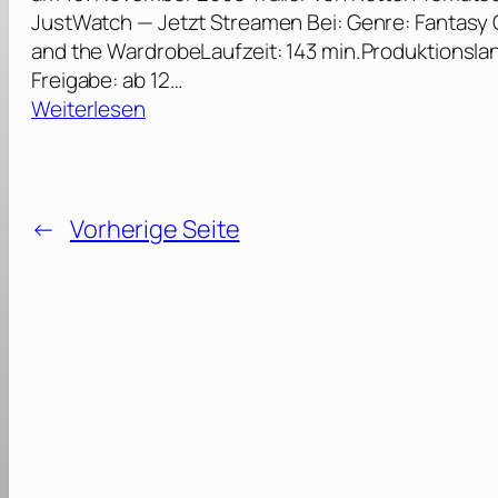
JustWatch — Jetzt Streamen Bei: Genre: Fantasy Or
and the WardrobeLaufzeit: 143 min.Produktionsla
Freigabe: ab 12…
:
Weiterlesen
D
i
e
C
←
Vorherige Seite
h
r
o
n
i
k
e
n
v