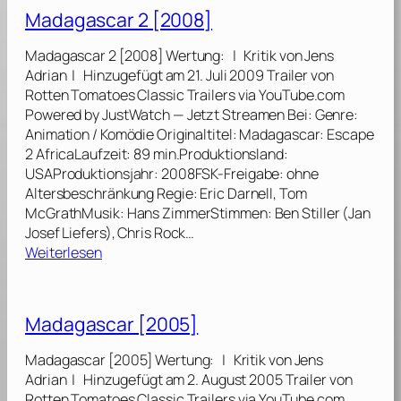
d
Madagascar 2 [2008]
a
g
Madagascar 2 [2008] Wertung: | Kritik von Jens
a
Adrian | Hinzugefügt am 21. Juli 2009 Trailer von
s
Rotten Tomatoes Classic Trailers via YouTube.com
c
Powered by JustWatch — Jetzt Streamen Bei: Genre:
a
Animation / Komödie Originaltitel: Madagascar: Escape
r
2 AfricaLaufzeit: 89 min.Produktionsland:
3
USAProduktionsjahr: 2008FSK-Freigabe: ohne
:
Altersbeschränkung Regie: Eric Darnell, Tom
F
McGrathMusik: Hans ZimmerStimmen: Ben Stiller (Jan
l
Josef Liefers), Chris Rock…
u
:
Weiterlesen
c
M
h
a
t
d
Madagascar [2005]
d
a
u
g
Madagascar [2005] Wertung: | Kritik von Jens
r
a
Adrian | Hinzugefügt am 2. August 2005 Trailer von
c
s
Rotten Tomatoes Classic Trailers via YouTube.com
h