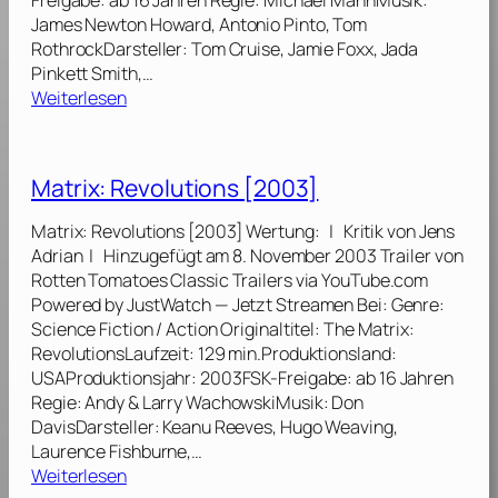
Freigabe: ab 16 Jahren Regie: Michael MannMusik:
2
James Newton Howard, Antonio Pinto, Tom
0
RothrockDarsteller: Tom Cruise, Jamie Foxx, Jada
0
Pinkett Smith,…
5
:
Weiterlesen
]
C
o
l
Matrix: Revolutions [2003]
l
a
Matrix: Revolutions [2003] Wertung: | Kritik von Jens
t
Adrian | Hinzugefügt am 8. November 2003 Trailer von
e
Rotten Tomatoes Classic Trailers via YouTube.com
r
Powered by JustWatch — Jetzt Streamen Bei: Genre:
a
Science Fiction / Action Originaltitel: The Matrix:
l
RevolutionsLaufzeit: 129 min.Produktionsland:
[
USAProduktionsjahr: 2003FSK-Freigabe: ab 16 Jahren
2
Regie: Andy & Larry WachowskiMusik: Don
0
DavisDarsteller: Keanu Reeves, Hugo Weaving,
0
Laurence Fishburne,…
4
:
Weiterlesen
]