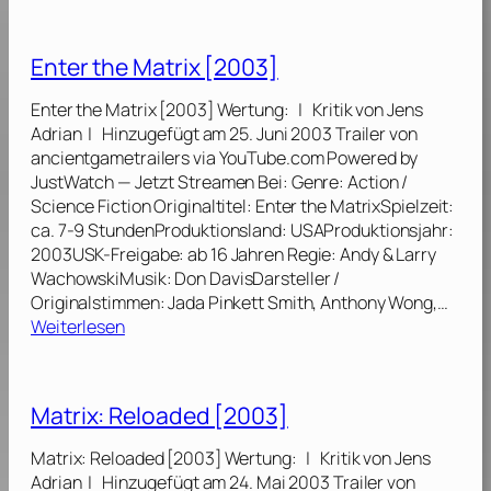
M
a
t
Enter the Matrix [2003]
r
i
Enter the Matrix [2003] Wertung: | Kritik von Jens
x
Adrian | Hinzugefügt am 25. Juni 2003 Trailer von
:
ancientgametrailers via YouTube.com Powered by
R
JustWatch — Jetzt Streamen Bei: Genre: Action /
e
Science Fiction Originaltitel: Enter the MatrixSpielzeit:
v
ca. 7-9 StundenProduktionsland: USAProduktionsjahr:
o
2003USK-Freigabe: ab 16 Jahren Regie: Andy & Larry
l
WachowskiMusik: Don DavisDarsteller /
u
Originalstimmen: Jada Pinkett Smith, Anthony Wong,…
t
:
Weiterlesen
i
E
o
n
n
t
Matrix: Reloaded [2003]
s
e
[
r
Matrix: Reloaded [2003] Wertung: | Kritik von Jens
2
t
Adrian | Hinzugefügt am 24. Mai 2003 Trailer von
0