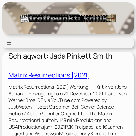
Zum
Inhalt
springen
Schlagwort:
Jada Pinkett Smith
Matrix Resurrections [2021]
Matrix Resurrections [2021] Wertung: | Kritik von Jens
Adrian | Hinzugefügt am 21. Dezember 2021 Trailer von
Warner Bros. DE via YouTube.com Powered by
JustWatch — Jetzt Streamen Bei: Genre: Science
Fiction / Action / Thriller Originaltitel: The Matrix
ResurrectionsLaufzeit: 148 min.Produktionsland:
USAProduktionsjahr: 2021FSK-Freigabe: ab 16 Jahren
Regie: Lana WachowskiMusik: Johnny Klimek, Tom