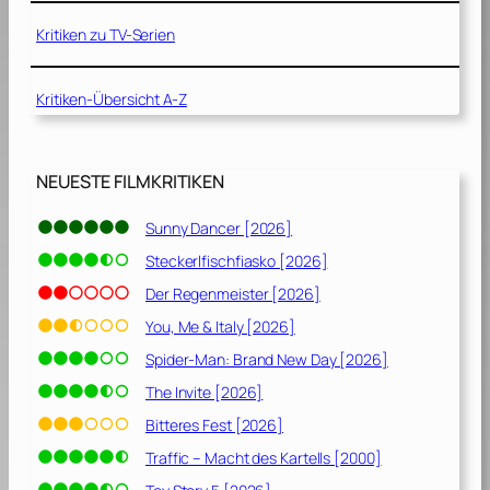
d
e
Kritiken zu TV-Serien
d
[
Kritiken-Übersicht A-Z
2
0
0
3
NEUESTE FILMKRITIKEN
]
Sunny Dancer [2026]
Steckerlfischfiasko [2026]
Der Regenmeister [2026]
You, Me & Italy [2026]
Spider-Man: Brand New Day [2026]
The Invite [2026]
Bitteres Fest [2026]
Traffic – Macht des Kartells [2000]