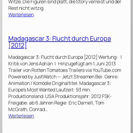
Witze. Die Figuren sind platt, die Story verreist und der
o
a
Rest nicht witzig.
n
s
:
Weiterlesen
s
F
G
[
a
i
2
l
r
0
Madagascar 3: Flucht durch Europa
l
l
2
e
[2012]
s
1
n
T
]
[
Madagascar 3: Flucht durch Europa [2012] Wertung: |
r
2
Kritik von Jens Adrian | Hinzugefügt am 1. Juni 2013
i
0
Trailer von Rotten Tomatoes Trailers via YouTube.com
p
1
Powered by JustWatch — Jetzt Streamen Bei: Genre:
[
9
Animation / Komödie Originaltitel: Madagascar 3:
2
]
Europe’s Most Wanted Laufzeit: 93 min.
0
Produktionsland: USA Produktionsjahr: 2012 FSK-
1
Freigabe: ab 6 Jahren Regie: Eric Darnell, Tom
7
McGrath, Conrad…
]
:
Weiterlesen
M
a