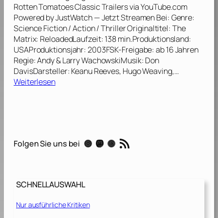
h
Rotten Tomatoes Classic Trailers via YouTube.com
0
e
Powered by JustWatch — Jetzt Streamen Bei: Genre:
3
M
Science Fiction / Action / Thriller Originaltitel: The
]
a
Matrix: ReloadedLaufzeit: 138 min.Produktionsland:
t
USAProduktionsjahr: 2003FSK-Freigabe: ab 16 Jahren
r
Regie: Andy & Larry WachowskiMusik: Don
i
DavisDarsteller: Keanu Reeves, Hugo Weaving,…
x
:
Weiterlesen
[
M
2
a
0
t
0
r
3
i
RSS-Feed
]
Instagram
Mastodon
Threads
Folgen Sie uns bei
x
:
R
e
SCHNELLAUSWAHL
l
o
Nur ausführliche Kritiken
a