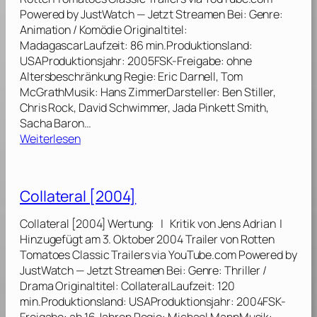
c
Powered by JustWatch — Jetzt Streamen Bei: Genre:
E
a
Animation / Komödie Originaltitel:
u
r
MadagascarLaufzeit: 86 min.Produktionsland:
r
2
USAProduktionsjahr: 2005FSK-Freigabe: ohne
o
[
Altersbeschränkung Regie: Eric Darnell, Tom
p
2
McGrathMusik: Hans ZimmerDarsteller: Ben Stiller,
a
0
Chris Rock, David Schwimmer, Jada Pinkett Smith,
[
0
Sacha Baron…
2
8
:
Weiterlesen
0
]
M
1
a
2
d
]
Collateral [2004]
a
g
Collateral [2004] Wertung: | Kritik von Jens Adrian |
a
Hinzugefügt am 3. Oktober 2004 Trailer von Rotten
s
Tomatoes Classic Trailers via YouTube.com Powered by
c
JustWatch — Jetzt Streamen Bei: Genre: Thriller /
a
Drama Originaltitel: CollateralLaufzeit: 120
r
min.Produktionsland: USAProduktionsjahr: 2004FSK-
[