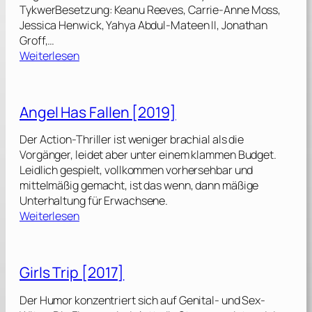
TykwerBesetzung: Keanu Reeves, Carrie-Anne Moss,
Jessica Henwick, Yahya Abdul-Mateen II, Jonathan
Groff,…
:
Weiterlesen
M
a
t
Angel Has Fallen [2019]
r
i
Der Action-Thriller ist weniger brachial als die
x
Vorgänger, leidet aber unter einem klammen Budget.
R
Leidlich gespielt, vollkommen vorhersehbar und
e
mittelmäßig gemacht, ist das wenn, dann mäßige
s
Unterhaltung für Erwachsene.
u
:
Weiterlesen
r
A
r
n
e
g
Girls Trip [2017]
c
e
t
l
Der Humor konzentriert sich auf Genital- und Sex-
i
H