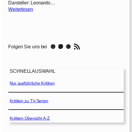
Darsteller: Leonardo…
:
Weiterlesen
I
n
c
e
p
RSS-Feed
Instagram
Mastodon
Threads
Folgen Sie uns bei
t
i
o
n
SCHNELLAUSWAHL
[
2
Nur ausführliche Kritiken
0
1
0
Kritiken zu TV-Serien
]
Kritiken-Übersicht A-Z