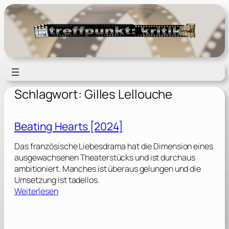
Zum
Inhalt
springen
Schlagwort:
Gilles Lellouche
Beating Hearts [2024]
Das französische Liebesdrama hat die Dimension eines
ausgewachsenen Theaterstücks und ist durchaus
ambitioniert. Manches ist überaus gelungen und die
Umsetzung ist tadellos.
:
Weiterlesen
B
e
a