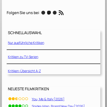
t
i
RSS-Feed
Instagram
Mastodon
Threads
Folgen Sie uns bei
n
g
H
e
SCHNELLAUSWAHL
a
r
Nur ausführliche Kritiken
t
s
[
Kritiken zu TV-Serien
2
0
Kritiken-Übersicht A-Z
2
4
]
NEUESTE FILMKRITIKEN
You, Me & Italy [2026]
Spider-Man: Brand New Day [2026]