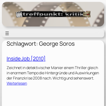
Zum
Inhalt
springen
Schlagwort:
George Soros
Inside Job [2010]
Zeichnet in detektivischer Manier einem Thriller gleich
in enormem Tempo die Hintergründe und Auswirkungen
der Finanzkrise 2008 nach. Wichtig und sehenswert.
:
Weiterlesen
I
n
s
i