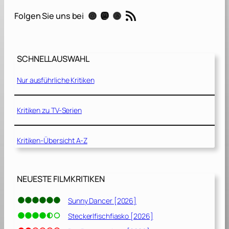
d
RSS-Feed
Instagram
Mastodon
Threads
Folgen Sie uns bei
e
J
o
b
SCHNELLAUSWAHL
[
2
Nur ausführliche Kritiken
0
1
0
Kritiken zu TV-Serien
]
Kritiken-Übersicht A-Z
NEUESTE FILMKRITIKEN
Sunny Dancer [2026]
Steckerlfischfiasko [2026]