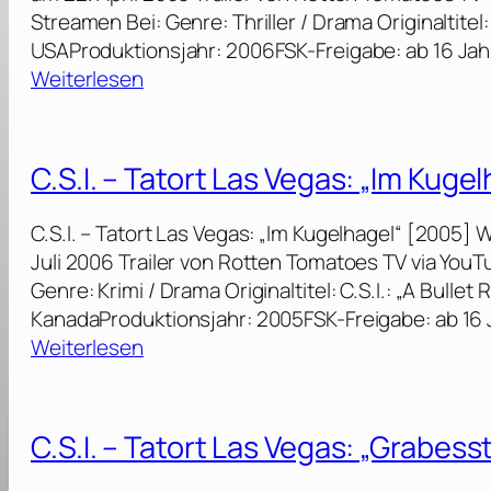
Streamen Bei: Genre: Thriller / Drama Originaltitel: 
USAProduktionsjahr: 2006FSK-Freigabe: ab 16 Ja
:
Weiterlesen
C
.
S
C.S.I. – Tatort Las Vegas: „Im Kuge
.
I
C.S.I. – Tatort Las Vegas: „Im Kugelhagel“ [2005]
.
Juli 2006 Trailer von Rotten Tomatoes TV via Yo
–
Genre: Krimi / Drama Originaltitel: C.S.I.: „A Bulle
T
KanadaProduktionsjahr: 2005FSK-Freigabe: ab 16
a
:
Weiterlesen
t
C
o
.
r
S
C.S.I. – Tatort Las Vegas: „Grabesst
t
.
L
I