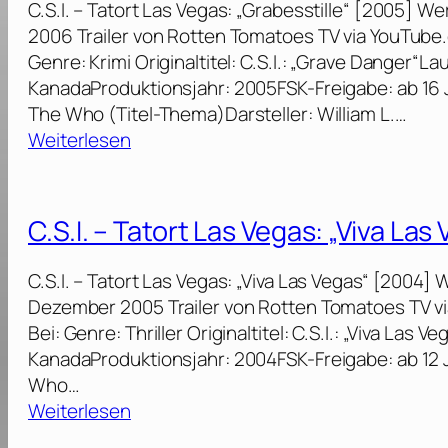
C.S.I. – Tatort Las Vegas: „Grabesstille“ [2005] 
a
.
2006 Trailer von Rotten Tomatoes TV via YouTub
s
–
Genre: Krimi Originaltitel: C.S.I.: „Grave Danger“La
V
T
KanadaProduktionsjahr: 2005FSK-Freigabe: ab 16 
e
a
The Who (Titel-Thema)Darsteller: William L.…
g
t
:
Weiterlesen
a
o
C
s
r
.
:
t
S
„
C.S.I. – Tatort Las Vegas: „Viva Las
L
.
M
a
I
o
C.S.I. – Tatort Las Vegas: „Viva Las Vegas“ [2004]
s
.
r
Dezember 2005 Trailer von Rotten Tomatoes TV 
V
–
d
Bei: Genre: Thriller Originaltitel: C.S.I.: „Viva Las
e
T
n
KanadaProduktionsjahr: 2004FSK-Freigabe: ab 12
g
a
a
Who…
a
t
c
:
Weiterlesen
s
o
h
C
: