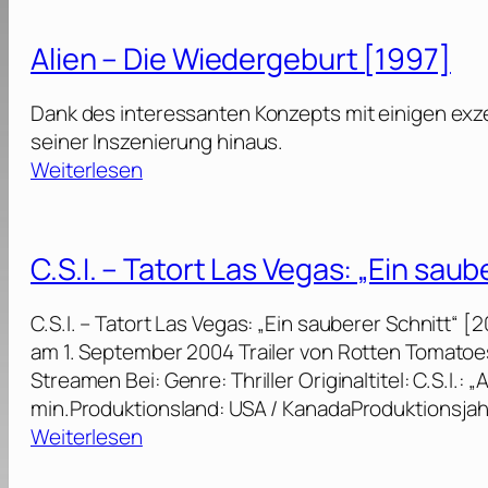
r
M
.
„
t
o
S
I
Alien – Die Wiedergeburt [1997]
L
d
.
m
a
e
I
K
Dank des interessanten Konzepts mit einigen exzel
s
l
.
u
seiner Inszenierung hinaus.
V
l
–
g
:
Weiterlesen
e
“
T
e
A
g
[
a
l
l
a
2
t
h
i
s
C.S.I. – Tatort Las Vegas: „Ein sau
0
o
a
e
:
0
r
g
n
„
6
C.S.I. – Tatort Las Vegas: „Ein sauberer Schnitt“
t
e
G
]
am 1. September 2004 Trailer von Rotten Tomato
L
l
–
r
Streamen Bei: Genre: Thriller Originaltitel: C.S.I.: 
a
“
D
a
min.Produktionsland: USA / KanadaProduktionsjah
s
[
i
b
:
Weiterlesen
V
2
e
e
C
e
0
W
s