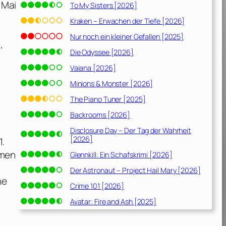
 Mai
To My Sisters [2026]
Kraken – Erwachen der Tiefe [2026]
Nur noch ein kleiner Gefallen [2025]
,
Die Odyssee [2026]
Vaiana [2026]
Minions & Monster [2026]
The Piano Tuner [2025]
Backrooms [2026]
Disclosure Day – Der Tag der Wahrheit
[2026]
1.
amen
Glennkill: Ein Schafskrimi [2026]
Der Astronaut – Project Hail Mary [2026]
he
Crime 101 [2026]
Avatar: Fire and Ash [2025]