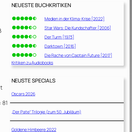
NEUESTE BUCHKRITIKEN
Medien in der Klima-Krise [2022]
Star Wars: Die Kundschafter [2006]
ß
Der Turm [1973]
Darktown [2016]
Die Rache von Captain Future [2017]
Kritiken zu Audiobooks
NEUSTE SPECIALS
t
Oscars 2026
: 81
„Der Pate“ Trilogie (zum 50. Jubiläum)
Goldene Himbeere 2022