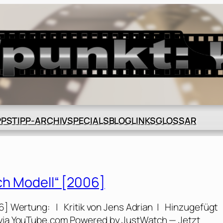
BLOG
GLOSSAR
PPS
TIPP-ARCHIV
SPECIALS
LINKS
ach Modell“ [2006]
006] Wertung: | Kritik von Jens Adrian | Hinzugefügt
V via YouTube.com Powered by JustWatch — Jetzt