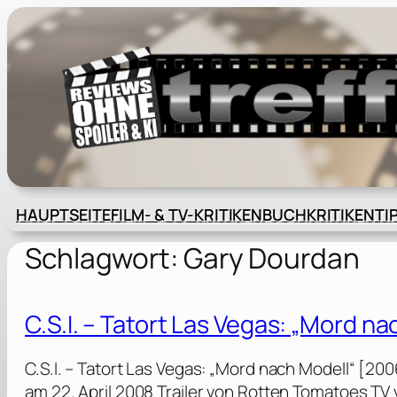
Zum
Inhalt
springen
HAUPTSEITE
FILM- & TV-KRITIKEN
BUCHKRITIKEN
TI
Schlagwort:
Gary Dourdan
C.S.I. – Tatort Las Vegas: „Mord n
C.S.I. – Tatort Las Vegas: „Mord nach Modell“ [2
am 22. April 2008 Trailer von Rotten Tomatoes T