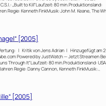
C.S.I.: „Built to Kill“Laufzeit: 80 min.Produktionsland:
hren Regie: Kenneth FinkMusik: John M. Keane, The 
lhagel“ [2005]
 Wertung: | Kritik von Jens Adrian | Hinzugefügt am 2
uTube.com Powered by JustWatch — Jetzt Streamen Bei
t Runs Through It“Laufzeit: 80 min.Produktionsland: USA
 Jahren Regie: Danny Cannon, Kenneth FinkMusik:…
ille“ [2005]