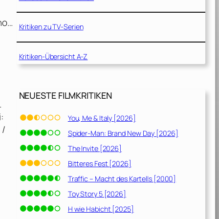
Who…
Kritiken zu TV-Serien
Kritiken-Übersicht A-Z
NEUESTE FILMKRITIKEN
.
:
You, Me & Italy [2026]
 /
Spider-Man: Brand New Day [2026]
The Invite [2026]
Bitteres Fest [2026]
Traffic – Macht des Kartells [2000]
Toy Story 5 [2026]
H wie Habicht [2025]