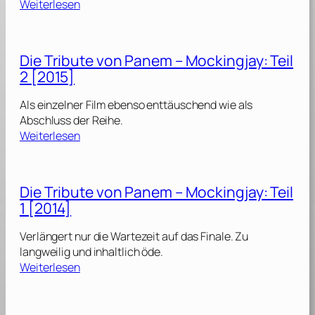
:
a
Weiterlesen
e
R
r
v
e
s
o
d
c
Die Tribute von Panem – Mockingjay: Teil
n
S
h
P
2 [2015]
p
[
a
a
2
n
Als einzelner Film ebenso enttäuschend wie als
r
0
e
Abschluss der Reihe.
r
2
:
m
Weiterlesen
o
5
D
w
]
i
–
[
e
T
2
Die Tribute von Panem – Mockingjay: Teil
T
h
0
1 [2014]
r
e
1
i
B
8
Verlängert nur die Wartezeit auf das Finale. Zu
b
a
]
langweilig und inhaltlich öde.
u
l
:
Weiterlesen
t
l
D
e
a
i
v
d
e