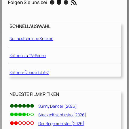
RSS-Feed
Instagram
Mastodon
Threads
Folgen Sie uns bei
a
1
n
3
t
]
i
SCHNELLAUSWAHL
n
e
Nur ausführliche Kritiken
[
2
0
Kritiken zu TV-Serien
0
5
Kritiken-Übersicht A-Z
]
NEUESTE FILMKRITIKEN
Sunny Dancer [2026]
Steckerlfischfiasko [2026]
Der Regenmeister [2026]