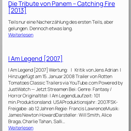
o
Die Tribute von Panem – Catching Fire
o
T
n
f
[2013]
r
P
S
i
a
o
Teils nur eine Nacherzählung des ersten Teils, aber
b
n
n
gelungen. Dennoch etwas lang.
u
e
:
g
Weiterlesen
t
m
D
b
e
i
i
v
–
e
r
o
I Am Legend [2007]
M
T
d
n
o
r
s
P
I Am Legend [2007] Wertung: | Kritik von Jens Adrian |
c
i
a
a
Hinzugefügt am 15. Januar 2008 Trailer von Rotten
k
b
n
n
Tomatoes Classic Trailers via YouTube.com Powered by
i
u
d
e
JustWatch — Jetzt Streamen Bei: Genre: Fantasy /
n
t
S
m
Horror Originaltitel: I Am LegendLaufzeit: 101
g
e
n
min.Produktionsland: USAProduktionsjahr: 2007FSK-
j
v
a
–
Freigabe: ab 12 Jahren Regie: Francis LawrenceMusik:
a
o
k
M
James Newton HowardDarsteller: Will Smith, Alice
y
n
e
o
Braga, Charlie Tahan, Salli…
:
P
s
:
c
Weiterlesen
T
a