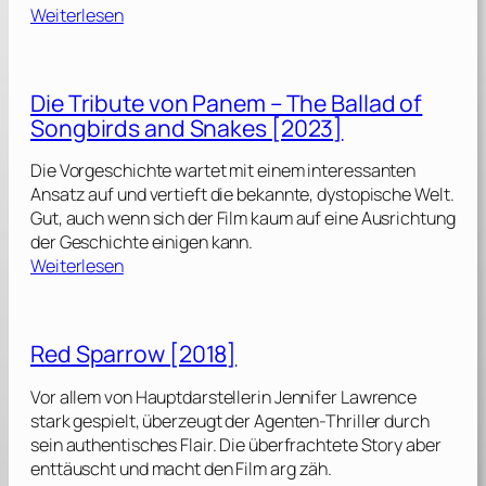
:
Weiterlesen
T
h
e
Die Tribute von Panem – The Ballad of
L
Songbirds and Snakes [2023]
o
n
Die Vorgeschichte wartet mit einem interessanten
g
Ansatz auf und vertieft die bekannte, dystopische Welt.
W
Gut, auch wenn sich der Film kaum auf eine Ausrichtung
a
der Geschichte einigen kann.
l
:
Weiterlesen
k
D
i
–
e
T
Red Sparrow [2018]
T
o
r
d
Vor allem von Hauptdarstellerin Jennifer Lawrence
i
e
stark gespielt, überzeugt der Agenten-Thriller durch
b
s
sein authentisches Flair. Die überfrachtete Story aber
u
m
enttäuscht und macht den Film arg zäh.
t