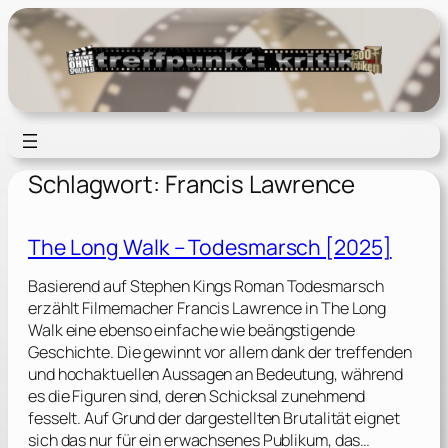
Zum
Inhalt
springen
Schlagwort:
Francis Lawrence
The Long Walk – Todesmarsch [2025]
Basierend auf Stephen Kings Roman Todesmarsch
erzählt Filmemacher Francis Lawrence in The Long
Walk eine ebenso einfache wie beängstigende
Geschichte. Die gewinnt vor allem dank der treffenden
und hochaktuellen Aussagen an Bedeutung, während
es die Figuren sind, deren Schicksal zunehmend
fesselt. Auf Grund der dargestellten Brutalität eignet
sich das nur für ein erwachsenes Publikum, das…