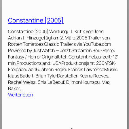
[
I
k
e
n
2
A
i
i
e
0
m
n
Constantine [2005]
l
m
2
L
g
2
3
e
j
Constantine [2005] Wertung: | Kritik von Jens
[
–
]
g
a
Adrian | Hinzugefügt am 2. März 2005 Trailer von
2
C
e
y
Rotten Tomatoes Classic Trailers via YouTube.com
0
a
n
:
Powered by JustWatch — Jetzt Streamen Bei: Genre:
1
t
d
T
Fantasy / Horror Originaltitel: ConstantineLaufzeit: 121
5
c
[
e
min.Produktionsland: USAProduktionsjahr: 2004FSK-
]
h
2
i
Freigabe: ab 16 Jahren Regie: Francis LawrenceMusik:
i
0
l
Klaus Badelt, Brian TylerDarsteller: Keanu Reeves,
n
0
1
Rachel Weisz, Shia LaBeouf, Djimon Hounsou, Max
g
7
[
Baker,…
F
]
2
:
Weiterlesen
i
0
C
r
1
o
e
4
n
[
]
s
2
t
0