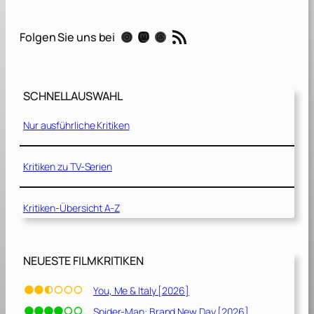
a
[
RSS-Feed
Instagram
Mastodon
Threads
Folgen Sie uns bei
2
0
2
1
SCHNELLAUSWAHL
]
Nur ausführliche Kritiken
Kritiken zu TV-Serien
Kritiken-Übersicht A-Z
NEUESTE FILMKRITIKEN
You, Me & Italy [2026]
Spider-Man: Brand New Day [2026]