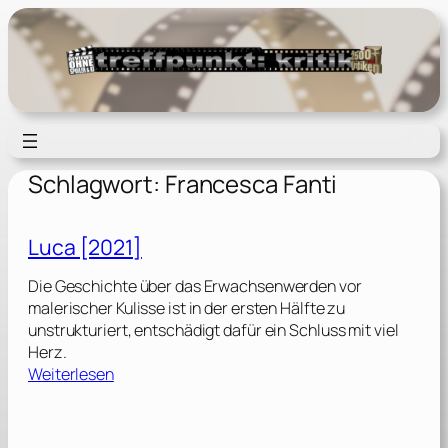
Zum
Inhalt
springen
Schlagwort:
Francesca Fanti
Luca [2021]
Die Geschichte über das Erwachsenwerden vor
malerischer Kulisse ist in der ersten Hälfte zu
unstrukturiert, entschädigt dafür ein Schluss mit viel
Herz.
:
Weiterlesen
L
u
c