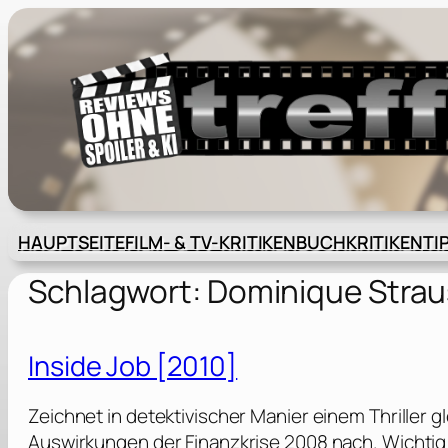
Zum
Inhalt
springen
HAUPTSEITE
FILM- & TV-KRITIKEN
BUCHKRITIKEN
TI
Schlagwort:
Dominique Stra
Inside Job [2010]
Zeichnet in detektivischer Manier einem Thriller
Auswirkungen der Finanzkrise 2008 nach. Wichti