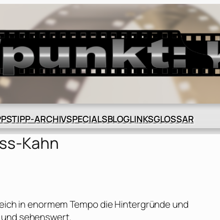
BLOG
GLOSSAR
PPS
TIPP-ARCHIV
SPECIALS
LINKS
uss-Kahn
 gleich in enormem Tempo die Hintergründe und
g und sehenswert.