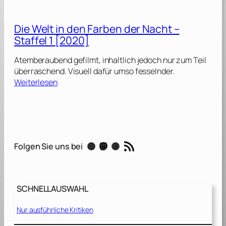
i
e
Die Welt in den Farben der Nacht –
W
Staffel 1 [2020]
e
l
Atemberaubend gefilmt, inhaltlich jedoch nur zum Teil
t
überraschend. Visuell dafür umso fesselnder.
i
:
Weiterlesen
n
D
d
i
e
e
n
W
F
e
RSS-Feed
a
Instagram
Mastodon
Threads
Folgen Sie uns bei
l
r
t
b
i
e
n
n
SCHNELLAUSWAHL
d
d
e
e
Nur ausführliche Kritiken
n
r