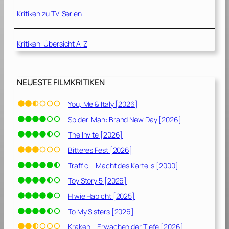
F
N
a
Kritiken zu TV-Serien
a
r
c
b
h
Kritiken-Übersicht A-Z
e
t
n
d
–
e
NEUESTE FILMKRITIKEN
S
r
t
N
You, Me & Italy [2026]
a
a
f
Spider-Man: Brand New Day [2026]
c
f
h
The Invite [2026]
e
t
Bitteres Fest [2026]
l
Traffic – Macht des Kartells [2000]
–
2
S
Toy Story 5 [2026]
[
t
H wie Habicht [2025]
2
a
0
To My Sisters [2026]
f
2
f
Kraken – Erwachen der Tiefe [2026]