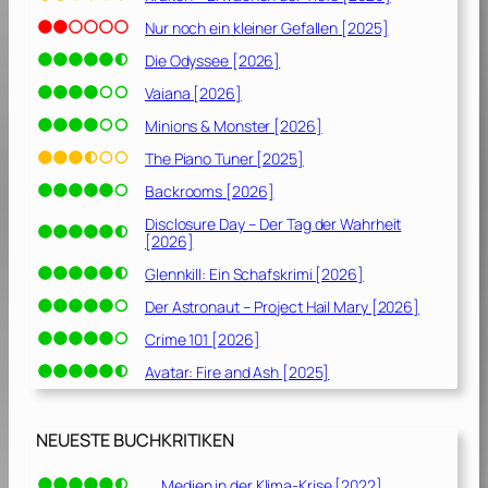
1
e
]
Nur noch ein kleiner Gefallen [2025]
l
Die Odyssee [2026]
1
Vaiana [2026]
[
Minions & Monster [2026]
2
0
The Piano Tuner [2025]
2
Backrooms [2026]
0
Disclosure Day – Der Tag der Wahrheit
]
[2026]
Glennkill: Ein Schafskrimi [2026]
Der Astronaut – Project Hail Mary [2026]
Crime 101 [2026]
Avatar: Fire and Ash [2025]
NEUESTE BUCHKRITIKEN
Medien in der Klima-Krise [2022]