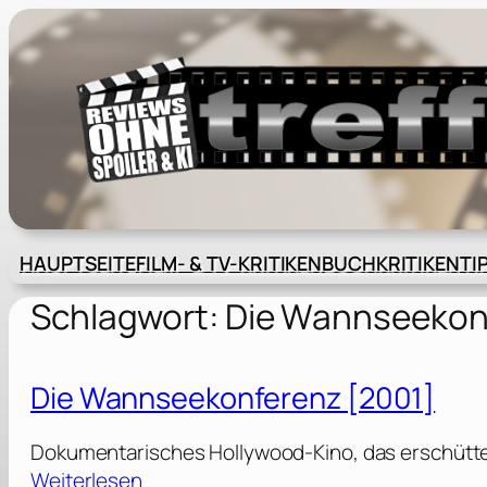
Zum
Inhalt
springen
HAUPTSEITE
FILM- & TV-KRITIKEN
BUCHKRITIKEN
TI
Schlagwort:
Die Wannseekon
Die Wannseekonferenz [2001]
Dokumentarisches Hollywood-Kino, das erschütter
:
Weiterlesen