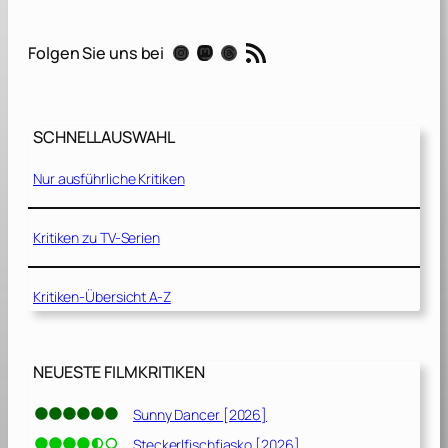
P
f
RSS-Feed
Instagram
Mastodon
Threads
Folgen Sie uns bei
a
d
[
2
SCHNELLAUSWAHL
0
2
Nur ausführliche Kritiken
1
]
Kritiken zu TV-Serien
Kritiken-Übersicht A-Z
NEUESTE FILMKRITIKEN
Sunny Dancer [2026]
Steckerlfischfiasko [2026]