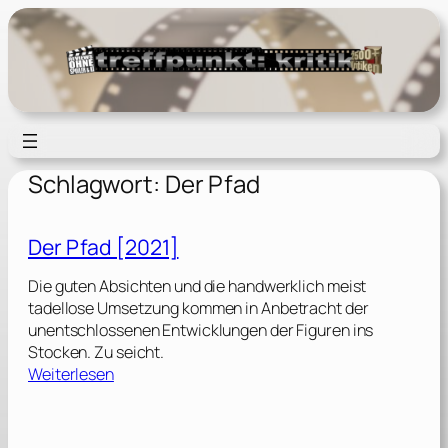
Zum
Inhalt
springen
Schlagwort:
Der Pfad
Der Pfad [2021]
Die guten Absichten und die handwerklich meist
tadellose Umsetzung kommen in Anbetracht der
unentschlossenen Entwicklungen der Figuren ins
Stocken. Zu seicht.
:
Weiterlesen
D
e
r