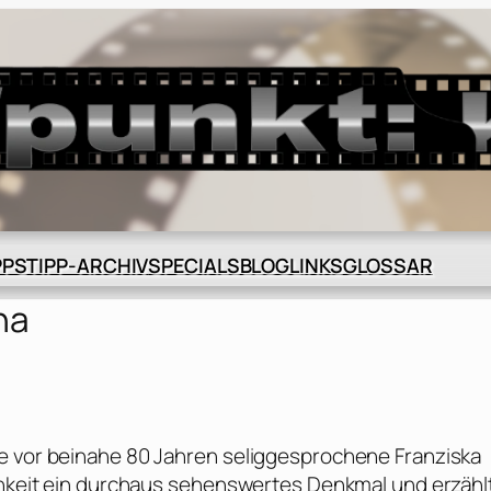
BLOG
GLOSSAR
PPS
TIPP-ARCHIV
SPECIALS
LINKS
na
ie vor beinahe 80 Jahren seliggesprochene Franziska
ichkeit ein durchaus sehenswertes Denkmal und erzähl