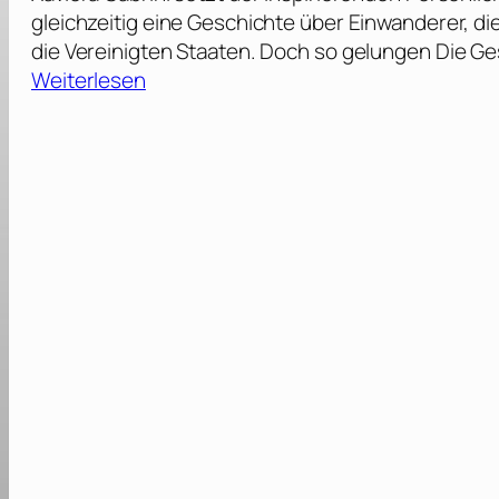
gleichzeitig eine Geschichte über Einwanderer, die
die Vereinigten Staaten. Doch so gelungen Die Ge
:
Weiterlesen
D
i
e
G
e
s
a
n
d
t
e
d
e
s