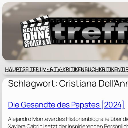
Zum
Inhalt
springen
HAUPTSEITE
FILM- & TV-KRITIKEN
BUCHKRITIKEN
TI
Schlagwort:
Cristiana Dell’An
Die Gesandte des Papstes [2024]
Alejandro Monteverdes Historienbiografie über d
Xaviera Cabrini setzt der inspirierenden Persönl