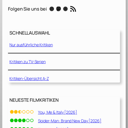
a
RSS-Feed
Instagram
Mastodon
Threads
Folgen Sie uns bei
l
s
s
e
SCHNELLAUSWAHL
l
t
Nur ausführliche Kritiken
e
n
m
Kritiken zu TV-Serien
a
n
Kritiken-Übersicht A-Z
c
h
m
a
NEUESTE FILMKRITIKEN
l
i
You, Me & Italy [2026]
m
Spider-Man: Brand New Day [2026]
m