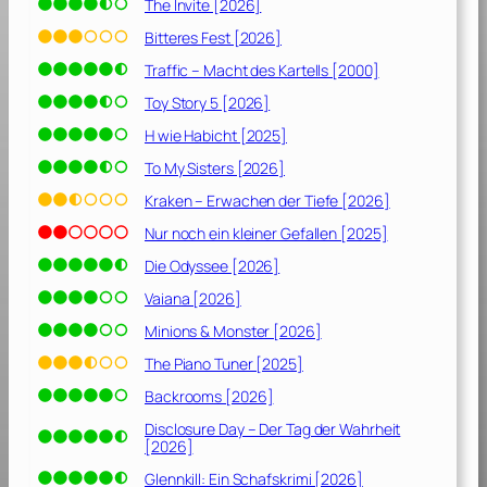
e
The Invite [2026]
r
Bitteres Fest [2026]
[
Traffic – Macht des Kartells [2000]
2
0
Toy Story 5 [2026]
2
H wie Habicht [2025]
0
To My Sisters [2026]
]
Kraken – Erwachen der Tiefe [2026]
Nur noch ein kleiner Gefallen [2025]
Die Odyssee [2026]
Vaiana [2026]
Minions & Monster [2026]
The Piano Tuner [2025]
Backrooms [2026]
Disclosure Day – Der Tag der Wahrheit
[2026]
Glennkill: Ein Schafskrimi [2026]