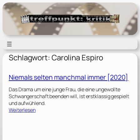
Zum
Inhalt
springen
Schlagwort:
Carolina Espiro
Niemals selten manchmal immer [2020]
Das Drama um eine junge Frau, die eine ungewollte
Schwangerschaft beenden will, ist erstklassig gespielt
und aufwühlend.
:
Weiterlesen
N
i
e
m