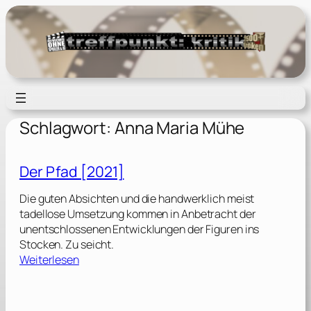
Zum
Inhalt
springen
Schlagwort:
Anna Maria Mühe
Der Pfad [2021]
Die guten Absichten und die handwerklich meist
tadellose Umsetzung kommen in Anbetracht der
unentschlossenen Entwicklungen der Figuren ins
Stocken. Zu seicht.
:
Weiterlesen
D
e
r