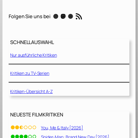
P
f
RSS-Feed
Instagram
Mastodon
Threads
Folgen Sie uns bei
a
d
[
2
SCHNELLAUSWAHL
0
2
Nur ausführliche Kritiken
1
]
Kritiken zu TV-Serien
Kritiken-Übersicht A-Z
NEUESTE FILMKRITIKEN
You, Me & Italy [2026]
Spider-Man: Brand New Day [2026]