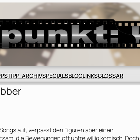
BLOG
GLOSSAR
PPS
TIPP-ARCHIV
SPECIALS
LINKS
ebber
Songs auf, verpasst den Figuren aber einen
ltsam, die Bewegungen oft unfreiwillig komisch. Doch