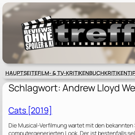
Zum
Inhalt
springen
HAUPTSEITE
FILM- & TV-KRITIKEN
BUCHKRITIKEN
TI
Schlagwort:
Andrew Lloyd W
Cats [2019]
Die Musical-Verfilmung wartet mit den bekannten 
computergenerierten Look. Der ist bestenfalls se