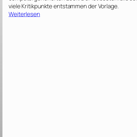
viele Kritikpunkte entstammen der Vorlage.
:
Weiterlesen
C
a
t
s
[
2
0
1
9
]