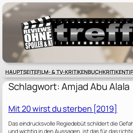
Zum
Inhalt
springen
HAUPTSEITE
FILM- & TV-KRITIKEN
BUCHKRITIKEN
TI
Schlagwort:
Amjad Abu Alala
Mit 20 wirst du sterben [2019]
Das eindrucksvolle Regiedebüt schildert die Gefah
und wichtig in den Aussagen, ist das für das rich