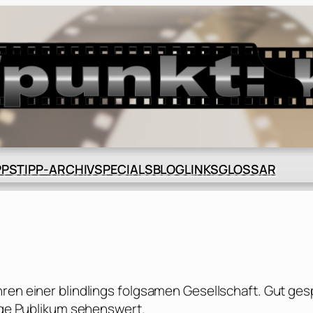
BLOG
GLOSSAR
PPS
TIPP-ARCHIV
SPECIALS
LINKS
ren einer blindlings folgsamen Gesellschaft. Gut gesp
tige Publikum sehenswert.