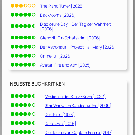
0
The Piano Tuner [2025]
5
Backrooms [2026]
]
Disclosure Day – Der Tag der Wahrheit
[2026]
Glennkill: Ein Schafskrimi [2026]
Der Astronaut – Project Hail Mary [2026]
Crime 101 [2026]
Avatar: Fire and Ash [2025]
NEUESTE BUCHKRITIKEN
Medien in der Klima-Krise [2022]
Star Wars: Die Kundschafter [2006]
Der Turm [1973]
Darktown [2016]
Die Rache von Captain Future [2017]