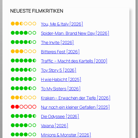
g
a
NEUESTE FILMKRITIKEN
s
:
You, Me & Italy [2026]
„
Spider-Man: Brand New Day [2026]
I
m
The Invite [2026]
K
Bitteres Fest [2026]
u
Traffic – Macht des Kartells [2000]
g
e
Toy Story 5 [2026]
l
H wie Habicht [2025]
h
To My Sisters [2026]
a
g
Kraken – Erwachen der Tiefe [2026]
e
Nur noch ein kleiner Gefallen [2025]
l
Die Odyssee [2026]
“
[
Vaiana [2026]
2
Minions & Monster [2026]
0