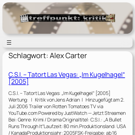
Zum
Inhalt
springen
Schlagwort:
Alex Carter
C.S.I. – Tatort Las Vegas: „Im Kugelhagel“
[2005]
C.S.I. – Tatort Las Vegas: „Im Kugelhagel“ [2005]
Wertung: | Kritik von Jens Adrian | Hinzugefügt am 2.
Juli 2006 Trailer von Rotten Tomatoes TV via
YouTube.com Powered by JustWatch — Jetzt Streamen
Bei: Genre: Krimi / Drama Originaltitel: C.S.I.: „A Bullet
Runs Through It“Laufzeit: 80 min.Produktionsland: USA
/ KanadaProduktionsjahr: 2005FSK-Freigabe: ab 16