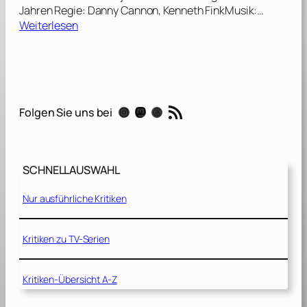
Jahren Regie: Danny Cannon, Kenneth FinkMusik:…
:
Weiterlesen
C
.
S
.
I
RSS-Feed
Instagram
Mastodon
Threads
Folgen Sie uns bei
.
–
T
a
SCHNELLAUSWAHL
t
o
Nur ausführliche Kritiken
r
t
L
Kritiken zu TV-Serien
a
s
Kritiken-Übersicht A-Z
V
e