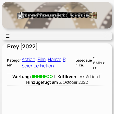
Zum
Inhalt
springen
Prey [2022]
5–
Action
, 
Film
, 
Horror
, 
P
, 
Kategor
Lesedaue
8 Minut
Science Fiction
ien:
r: ca.
en
Wertung:
|
Kritik von
Jens Adrian
|
Hinzugefügt am
3. Oktober 2022