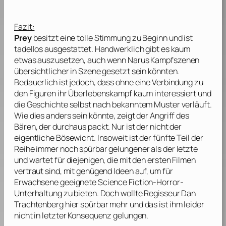
Fazit:
Prey
besitzt eine tolle Stimmung zu Beginn und ist
tadellos ausgestattet. Handwerklich gibt es kaum
etwas auszusetzen, auch wenn Narus Kampfszenen
übersichtlicher in Szene gesetzt sein könnten.
Bedauerlich ist jedoch, dass ohne eine Verbindung zu
den Figuren ihr Überlebenskampf kaum interessiert und
die Geschichte selbst nach bekanntem Muster verläuft.
Wie dies anders sein könnte, zeigt der Angriff des
Bären, der durchaus packt. Nur ist der nicht der
eigentliche Bösewicht. Insoweit ist der fünfte Teil der
Reihe immer noch spürbar gelungener als der letzte
und wartet für diejenigen, die mit den ersten Filmen
vertraut sind, mit genügend Ideen auf, um für
Erwachsene geeignete Science Fiction-Horror-
Unterhaltung zu bieten. Doch wollte Regisseur
Dan
Trachtenberg
hier spürbar mehr und das ist ihm leider
nicht in letzter Konsequenz gelungen.