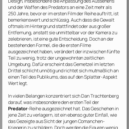
Design, insbesondere die Anpassung des Aussehens
und der Waffen des Predators an eine Zeit mehr als
250 Jahre, bevor er im ersten Film der Reihe auftritt, ist
bemerkenswert und schlüssig. Auch dass die Gewalt
oftmals im Hintergrund stattfindet oder aus großer
Entfernung, anstatt sie unmittelbar vor der Kamera zu
zelebrieren, ist eine gute Entscheidung. Doch an der
bestehenden Formel, die die ersten Filme
ausgezeichnet haben, verändert der inzwischen fünfte
Teil zu wenig, trotz der ungewohnten zeitlichen
Umgebung. Dafür erscheint das Gemetzel im letzten
Drittel schlicht unnötig und richtet sich mutmaßlich an
einen Teil des Publikums, das auf den Splatter-Aspekt
Wert legt.
In vielen Belangen konzentriert sich
Dan Trachtenberg
darauf, was insbesondere den ersten Teil der
Predator
-Reihe ausgezeichnet hat. Das Geschehen in
jene Zeit zu verlagern, ist ein ebenso guter Einfall, wie
das Gezeigte aus Sicht der jungen Comanchen-
Kriegerin zu schildern. Doch werden die Figuren wenig