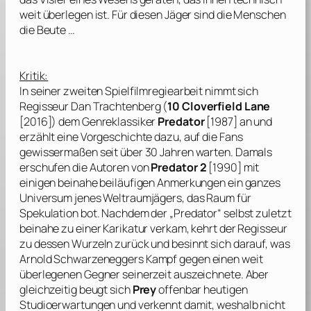
weit überlegen ist. Für diesen Jäger sind die Menschen
die Beute …
Kritik:
In seiner zweiten Spielfilmregiearbeit nimmt sich
Regisseur
Dan Trachtenberg
(
10 Cloverfield Lane
[2016]) dem Genreklassiker
Predator
[1987] an und
erzählt eine Vorgeschichte dazu, auf die Fans
gewissermaßen seit über 30 Jahren warten. Damals
erschufen die Autoren von
Predator 2
[1990] mit
einigen beinahe beiläufigen Anmerkungen ein ganzes
Universum jenes Weltraumjägers, das Raum für
Spekulation bot. Nachdem der „Predator“ selbst zuletzt
beinahe zu einer Karikatur verkam, kehrt der Regisseur
zu dessen Wurzeln zurück und besinnt sich darauf, was
Arnold Schwarzeneggers
Kampf gegen einen weit
überlegenen Gegner seinerzeit auszeichnete. Aber
gleichzeitig beugt sich
Prey
offenbar heutigen
Studioerwartungen und verkennt damit, weshalb nicht