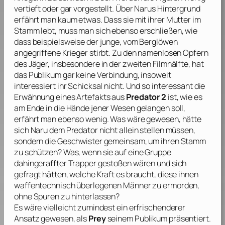
vertieft oder gar vorgestellt. Über Narus Hintergrund
erfährt man kaum etwas. Dass sie mit ihrer Mutter im
Stamm lebt, muss man sich ebenso erschließen, wie
dass beispielsweise der junge, vom Berglöwen
angegriffene Krieger stirbt. Zu den namenlosen Opfern
des Jäger, insbesondere in der zweiten Filmhälfte, hat
das Publikum gar keine Verbindung, insoweit
interessiert ihr Schicksal nicht. Und so interessant die
Erwähnung eines Artefakts aus
Predator 2
ist, wie es
am Ende in die Hände jener Wesen gelangen soll,
erfährt man ebenso wenig. Was wäre gewesen, hätte
sich Naru dem Predator nicht allein stellen müssen,
sondern die Geschwister gemeinsam, um ihren Stamm
zu schützen? Was, wenn sie auf eine Gruppe
dahingeraffter Trapper gestoßen wären und sich
gefragt hätten, welche Kraft es braucht, diese ihnen
waffentechnisch überlegenen Männer zu ermorden,
ohne Spuren zu hinterlassen?
Es wäre vielleicht zumindest ein erfrischenderer
Ansatz gewesen, als
Prey
seinem Publikum präsentiert.