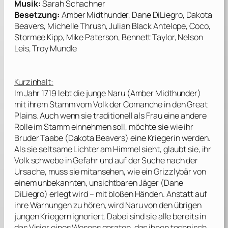
Musik:
Sarah Schachner
Besetzung:
Amber Midthunder, Dane DiLiegro, Dakota
Beavers, Michelle Thrush, Julian Black Antelope, Coco,
Stormee Kipp, Mike Paterson, Bennett Taylor, Nelson
Leis, Troy Mundle
Kurzinhalt:
Im Jahr 1719 lebt die junge Naru (
Amber Midthunder
)
mit ihrem Stamm vom Volk der Comanche in den Great
Plains. Auch wenn sie traditionell als Frau eine andere
Rolle im Stamm einnehmen soll, möchte sie wie ihr
Bruder Taabe (
Dakota Beavers
) eine Kriegerin werden.
Als sie seltsame Lichter am Himmel sieht, glaubt sie, ihr
Volk schwebe in Gefahr und auf der Suche nach der
Ursache, muss sie mitansehen, wie ein Grizzlybär von
einem unbekannten, unsichtbaren Jäger (
Dane
DiLiegro
) erlegt wird – mit bloßen Händen. Anstatt auf
ihre Warnungen zu hören, wird Naru von den übrigen
jungen Kriegern ignoriert. Dabei sind sie alle bereits in
das Visier eines Wesens geraten, das ihnen technisch