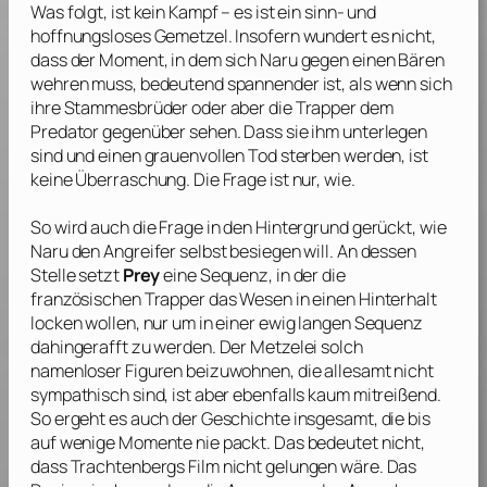
Was folgt, ist kein Kampf – es ist ein sinn- und
hoffnungsloses Gemetzel. Insofern wundert es nicht,
dass der Moment, in dem sich Naru gegen einen Bären
wehren muss, bedeutend spannender ist, als wenn sich
ihre Stammesbrüder oder aber die Trapper dem
Predator gegenüber sehen. Dass sie ihm unterlegen
sind und einen grauenvollen Tod sterben werden, ist
keine Überraschung. Die Frage ist nur, wie.
So wird auch die Frage in den Hintergrund gerückt, wie
Naru den Angreifer selbst besiegen will. An dessen
Stelle setzt
Prey
eine Sequenz, in der die
französischen Trapper das Wesen in einen Hinterhalt
locken wollen, nur um in einer ewig langen Sequenz
dahingerafft zu werden. Der Metzelei solch
namenloser Figuren beizuwohnen, die allesamt nicht
sympathisch sind, ist aber ebenfalls kaum mitreißend.
So ergeht es auch der Geschichte insgesamt, die bis
auf wenige Momente nie packt. Das bedeutet nicht,
dass
Trachtenbergs
Film nicht gelungen wäre. Das