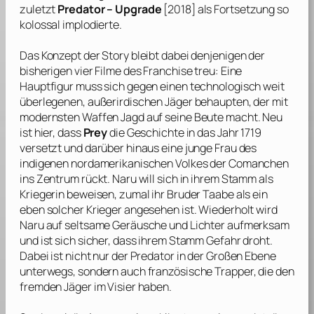
zuletzt
Predator – Upgrade
[2018] als Fortsetzung so
kolossal implodierte.
Das Konzept der Story bleibt dabei denjenigen der
bisherigen vier Filme des Franchise treu: Eine
Hauptfigur muss sich gegen einen technologisch weit
überlegenen, außerirdischen Jäger behaupten, der mit
modernsten Waffen Jagd auf seine Beute macht. Neu
ist hier, dass
Prey
die Geschichte in das Jahr 1719
versetzt und darüber hinaus eine junge Frau des
indigenen nordamerikanischen Volkes der Comanchen
ins Zentrum rückt. Naru will sich in ihrem Stamm als
Kriegerin beweisen, zumal ihr Bruder Taabe als ein
eben solcher Krieger angesehen ist. Wiederholt wird
Naru auf seltsame Geräusche und Lichter aufmerksam
und ist sich sicher, dass ihrem Stamm Gefahr droht.
Dabei ist nicht nur der Predator in der Großen Ebene
unterwegs, sondern auch französische Trapper, die den
fremden Jäger im Visier haben.