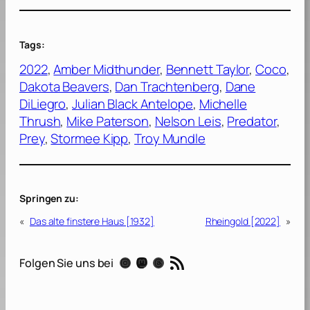
Tags:
2022
, 
Amber Midthunder
, 
Bennett Taylor
, 
Coco
, 
Dakota Beavers
, 
Dan Trachtenberg
, 
Dane
DiLiegro
, 
Julian Black Antelope
, 
Michelle
Thrush
, 
Mike Paterson
, 
Nelson Leis
, 
Predator
, 
Prey
, 
Stormee Kipp
, 
Troy Mundle
Springen zu:
«
Das alte finstere Haus [1932]
Rheingold [2022]
»
RSS-Feed
Instagram
Mastodon
Threads
Folgen Sie uns bei