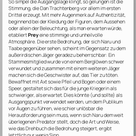
So simpel die Ausgangslage klingt, so gelungen ist die
Stimmung, die
Dan Trachtenberg
vor allem im ersten
Drittel erzeugt. Mit mehr Augenmerk auf Authentizität,
beginnend bei der Kleidung der Figuren, dem Aussehen
oder allein der Beleuchtung, als man erwarten würde,
etabliert
Prey
eine stimmige und unheilvolle
Atmosphäre. Die erste Bedrohung, der sich Naru und
Taabe gegenüber sehen, scheint im Gegensatz zu dem
außerirdischen Jäger geradezu beherrschbar: Ein
Stammesmitglied wurde von einem Berglöwen schwer
verwundet und zusammen mit einem weiteren Jäger
machen sich die Geschwister auf, das Tier zu töten.
Bewaffnet mit Axt sowie Pfeil und Bogen oder einem
Speer, gestaltet sich das für die junge Kriegerin als
schwieriger, als erwartet. Dies könnte (und sollte) als
Ausgangspunkt verwendet werden, um dem Publikum
vor Augen zu führen, wie schier unlösbar die
Herausforderung sein muss, wenn sich Naru dem weit
überlegenen Predator stellt, doch die Art und Weise,
wie das Drehbuch die Bedrohung steigert, ergibt
letztlich nur wenig Sinn.