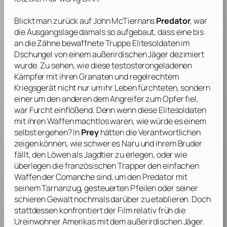
Blickt man zurück auf
John McTiernans
Predator
, war
die Ausgangslage damals so aufgebaut, dass eine bis
an die Zähne bewaffnete Truppe Elitesoldaten im
Dschungel von einem außerirdischen Jäger dezimiert
wurde. Zu sehen, wie diese testosterongeladenen
Kämpfer mit ihren Granaten und regelrechtem
Kriegsgerät nicht nur um ihr Leben fürchteten, sondern
einer um den anderen dem Angreifer zum Opfer fiel,
war Furcht einflößend. Denn wenn diese Elitesoldaten
mit ihren Waffen machtlos waren, wie würde es einem
selbst ergehen? In
Prey
hätten die Verantwortlichen
zeigen können, wie schwer es Naru und ihrem Bruder
fällt, den Löwen als Jagdtier zu erlegen, oder wie
überlegen die französischen Trapper den einfachen
Waffen der Comanche sind, um den Predator mit
seinem Tarnanzug, gesteuerten Pfeilen oder seiner
schieren Gewalt nochmals darüber zu etablieren. Doch
stattdessen konfrontiert der Film relativ früh die
Ureinwohner Amerikas mit dem außerirdischen Jäger.