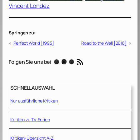
Vincent Londez
Springen zu:
«
Perfect World [1993]
Road to the Well [2016]
»
RSS-Feed
Instagram
Mastodon
Threads
Folgen Sie uns bei
SCHNELLAUSWAHL
Nur ausführliche Kritiken
Kritiken zu TV-Serien
Kritiken-Übersicht A-Z