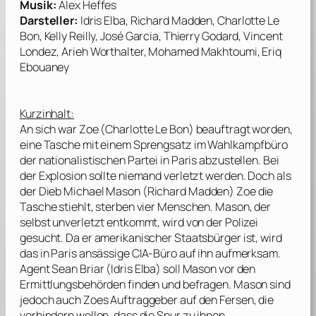
Musik:
Alex Heffes
Darsteller:
Idris Elba, Richard Madden, Charlotte Le
Bon, Kelly Reilly, José Garcia, Thierry Godard, Vincent
Londez, Arieh Worthalter, Mohamed Makhtoumi, Eriq
Ebouaney
Kurzinhalt:
An sich war Zoe (
Charlotte Le Bon
) beauftragt worden,
eine Tasche mit einem Sprengsatz im Wahlkampfbüro
der nationalistischen Partei in Paris abzustellen. Bei
der Explosion sollte niemand verletzt werden. Doch als
der Dieb Michael Mason (
Richard Madden
) Zoe die
Tasche stiehlt, sterben vier Menschen. Mason, der
selbst unverletzt entkommt, wird von der Polizei
gesucht. Da er amerikanischer Staatsbürger ist, wird
das in Paris ansässige CIA-Büro auf ihn aufmerksam.
Agent Sean Briar (
Idris Elba
) soll Mason vor den
Ermittlungsbehörden finden und befragen. Mason sind
jedoch auch Zoes Auftraggeber auf den Fersen, die
verhindern wollen, dass die Spur zu ihnen