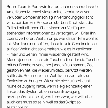
Briars Team in Paris wird darauf aufmerksam, dass der
Amerikaner Michael Mason mit einem kurz zuvor
verübten Bombenanschlag in Verbindung gebracht
wird, bei dem vier Personen starben. Doch statt die
Polizei mit all ihnen über Mason zur Verfügung
stehenden Informationen zu versorgen, will Briar ihn
zuerst verhören. Weil … nun ja, weil das im Film wohl so
ist. Man kann nur hoffen, dass sich die Geheimdienste
auf der Welt nicht so verhalten, wie es in zahllosen
Filmen und Serien immer wieder dargestellt wird.
Mason jedoch, ist nur ein Taschendieb, der die Tasche
mit der Bombe zuvor einer jungen Frau namens Zoe
gestohlen hat, die wiederum dazu benutzt werden
sollte, die Bombe in einer Wahlkampfzentrale zur
Explosion zu bringen. Wieso sie hierzu überhaupt
mühelos Zugang hatte, wenn sie gleichzeitig einer
linken, das System ablehnenden Bewegung
anzugehören scheint, verstehe zwar, wer will, aber
auch das muss so sein, weil es das Skript so
festschreibt.