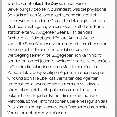
wurde, könnte
Bastille Day
so etwas wie ein
Bewerbungsvideo sein. Zumindest, was die physische
Schlagkraft des Spions angeht, denn hinsichtlich
irgendwelcher anderer Charakterdetails gibt ihm das
Drehbuch nicht genug zu tun.
Elba
spielt den in Paris
stationierten CIA-Agenten Sean Briar, den das
Drehbuch auf die abgegriffenste Art und Weise
vorstellt: Seine Vorgesetzten reden mit ihm über seine
letzten Fehltritte und zitieren dabei aus dem
Werdegang seiner Akte. Zugegeben, ich kann nicht
beurteilen, ob bei jedem einzelnen Mitarbeitergespräch
in Geheimdienstkreisen jedes Mal die persönliche
Personalakte des jeweiligen Agenten herausgezogen
wird und sich alle über das Verhalten des Agenten
unterhalten, als würden sie zum ersten Mal davon
hören, aber gleichzeitig, als müsste es doch allen
bekannt sein. In jedem Fall ist dies die einfachste
Methode, schnell Informationen über eine Figur an das
Publikum zu bringen, ohne einen Charakter durch sein
Verhalten definieren zu müssen.