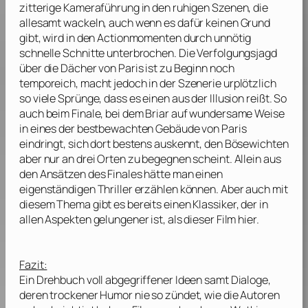
zitterige Kameraführung in den ruhigen Szenen, die
allesamt wackeln, auch wenn es dafür keinen Grund
gibt, wird in den Actionmomenten durch unnötig
schnelle Schnitte unterbrochen. Die Verfolgungsjagd
über die Dächer von Paris ist zu Beginn noch
temporeich, macht jedoch in der Szenerie urplötzlich
so viele Sprünge, dass es einen aus der Illusion reißt. So
auch beim Finale, bei dem Briar auf wundersame Weise
in eines der bestbewachten Gebäude von Paris
eindringt, sich dort bestens auskennt, den Bösewichten
aber nur an drei Orten zu begegnen scheint. Allein aus
den Ansätzen des Finales hätte man einen
eigenständigen Thriller erzählen können. Aber auch mit
diesem Thema gibt es bereits einen Klassiker, der in
allen Aspekten gelungener ist, als dieser Film hier.
Fazit:
Ein Drehbuch voll abgegriffener Ideen samt Dialoge,
deren trockener Humor nie so zündet, wie die Autoren