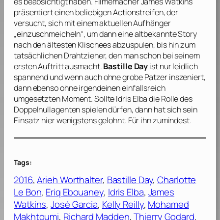
es beabsichtigt haben. Filmemacher
James Watkins
präsentiert einen beliebigen Actionstreifen, der
versucht, sich mit einem aktuellen Aufhänger
„einzuschmeicheln“, um dann eine altbekannte Story
nach den ältesten Klischees abzuspulen, bis hin zum
tatsächlichen Drahtzieher, den man schon bei seinem
ersten Auftritt ausmacht.
Bastille Day
ist nur leidlich
spannend und wenn auch ohne grobe Patzer inszeniert,
dann ebenso ohne irgendeinen einfallsreich
umgesetzten Moment. Sollte
Idris Elba
die Rolle des
Doppelnullagenten spielen dürfen, dann hat sich sein
Einsatz hier wenigstens gelohnt. Für ihn zumindest.
Tags:
2016
, 
Arieh Worthalter
, 
Bastille Day
, 
Charlotte
Le Bon
, 
Eriq Ebouaney
, 
Idris Elba
, 
James
Watkins
, 
José Garcia
, 
Kelly Reilly
, 
Mohamed
Makhtoumi
, 
Richard Madden
, 
Thierry Godard
, 