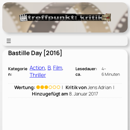
Zum
Inhalt
springen
Bastille Day [2016]
Action
, 
B
, 
Film
, 
Kategorie
Lesedauer:
4–
Thriller
n:
ca.
6 Minuten
Wertung:
|
Kritik von
Jens Adrian
|
Hinzugefügt am
8. Januar 2017