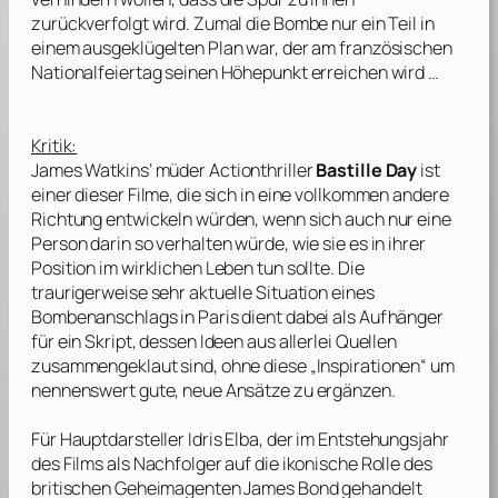
zurückverfolgt wird. Zumal die Bombe nur ein Teil in
einem ausgeklügelten Plan war, der am französischen
Nationalfeiertag seinen Höhepunkt erreichen wird …
Kritik:
James Watkins’
müder Actionthriller
Bastille Day
ist
einer dieser Filme, die sich in eine vollkommen andere
Richtung entwickeln würden, wenn sich auch nur eine
Person darin so verhalten würde, wie sie es in ihrer
Position im wirklichen Leben tun sollte. Die
traurigerweise sehr aktuelle Situation eines
Bombenanschlags in Paris dient dabei als Aufhänger
für ein Skript, dessen Ideen aus allerlei Quellen
zusammengeklaut sind, ohne diese „Inspirationen“ um
nennenswert gute, neue Ansätze zu ergänzen.
Für Hauptdarsteller
Idris Elba
, der im Entstehungsjahr
des Films als Nachfolger auf die ikonische Rolle des
britischen Geheimagenten James Bond gehandelt