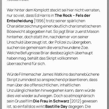
Wer hinter dem Komplott steckt sei hier nicht verraten,
nur so viel, dass
Ed Harris
in
The Rock – Fels der
Entscheidung
[1996] trotz seiner spärlichen
Charakterzeichnung einen deutlich charismatischeren
Bösewicht abgegeben hat. So jagt Briar zuerst Mason
hinterher, doch statt ihn, nachdem er von seiner
Unschuld überzeugt ist, der Polizei zu übergeben,
suchen sie gemeinsam die verschwundene Zoe.
Welche Befugnisse Briar diesbezüglich überhaupt
haben mag, behält das Skript vollkommen
überraschend für sich.
Würde Filmemacher
James Watkins
das hanebüchene
Skript zumindest so ansprechend präsentieren, dass
man über die offensichtlichen, inhaltlichen
Unzulänglichkeiten hinwegsehen kann, dann würde
dies viel wieder aufwiegen. Doch so atmosphärisch
sein Gruselfilm
Die Frau in Schwarz
[2012] gewesen
ist, so einfallslos wirkt
Bastille Day
dagegen. Die