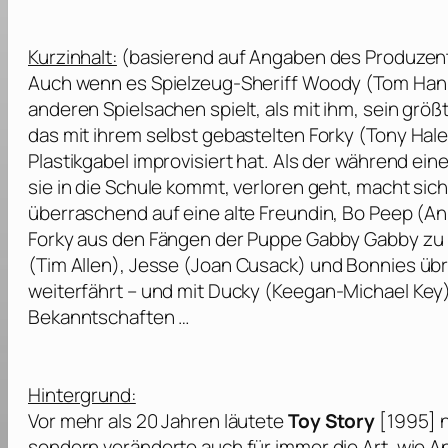
Kurzinhalt:
(basierend auf Angaben des Produzent
Auch wenn es Spielzeug-Sheriff Woody (
Tom Han
anderen Spielsachen spielt, als mit ihm, sein größt
das mit ihrem selbst gebastelten Forky (
Tony Hal
Plastikgabel improvisiert hat. Als der während ein
sie in die Schule kommt, verloren geht, macht sich
überraschend auf eine alte Freundin, Bo Peep (
An
Forky aus den Fängen der Puppe Gabby Gabby zu
(
Tim Allen
), Jesse (
Joan Cusack
) und Bonnies übr
weiterfährt – und mit Ducky (
Keegan-Michael Key
Bekanntschaften …
Hintergrund:
Vor mehr als 20 Jahren läutete
Toy Story
[1995] n
sondern veränderte auch für immer die Art, wie A