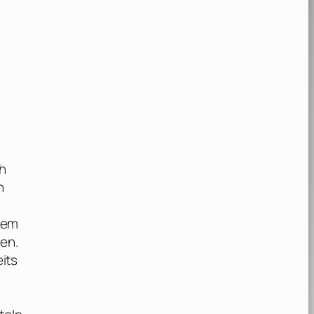
ch
n
nem
gen.
eits