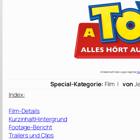
Urheberrecht des Logos liegt bei
Di
Special-Kategorie:
Film |
von
Je
Index:
Film-Details
Kurzinhalt
Hintergrund
Footage-Bericht
Trailers und Clips