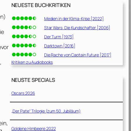
NEUESTE BUCHKRITIKEN
en)
Medien in der Klima-Krise [2022]
Star Wars: Die Kundschafter [2006]
ie
Der Turm [1973]
Darktown [2016]
evor
Die Rache von Captain Future [2017]
,
Kritiken zu Audiobooks
NEUSTE SPECIALS
Oscars 2026
„Der Pate“ Trilogie (zum 50. Jubiläum)
ein,
Goldene Himbeere 2022
g