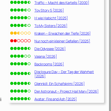
Traffic – Macht des Kartells [2000]
Toy Story 5 [2026]
H wie Habicht [2025]
To My Sisters [2026]
Kraken – Erwachen der Tiefe [2026]
Nur noch ein kleiner Gefallen [2025]
Die Odyssee [2026]
Vaiana [2026]
Backrooms [2026]
Disclosure Day – Der Tag der Wahrheit
[2026]
Glennkill: Ein Schafskrimi [2026]
Der Astronaut – Project Hail Mary [2026]
i
Avatar: Fire and Ash [2025]