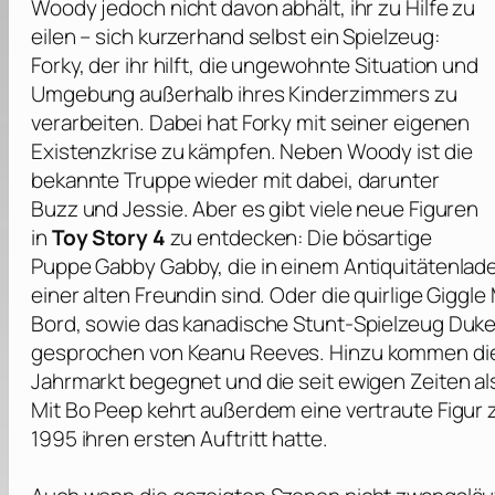
Woody jedoch nicht davon abhält, ihr zu Hilfe zu
eilen – sich kurzerhand selbst ein Spielzeug:
Forky, der ihr hilft, die ungewohnte Situation und
Umgebung außerhalb ihres Kinderzimmers zu
verarbeiten. Dabei hat Forky mit seiner eigenen
Existenzkrise zu kämpfen. Neben Woody ist die
bekannte Truppe wieder mit dabei, darunter
Buzz und Jessie. Aber es gibt viele neue Figuren
in
Toy Story 4
zu entdecken: Die bösartige
Puppe Gabby Gabby, die in einem Antiquitätenlad
einer alten Freundin sind. Oder die quirlige Gigg
Bord, sowie das kanadische Stunt-Spielzeug Duk
gesprochen von
Keanu Reeves
. Hinzu kommen di
Jahrmarkt begegnet und die seit ewigen Zeiten a
Mit Bo Peep kehrt außerdem eine vertraute Figur zu
1995 ihren ersten Auftritt hatte.