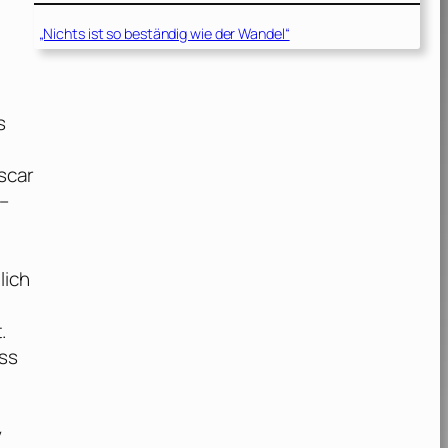
„Nichts ist so beständig wie der Wandel“
,
s
scar
 –
lich
.
uss
y