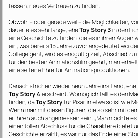
fassen, neues Vertrauen zu finden.
Obwohl – oder gerade weil – die Möglichkeiten, v
dauerte es sehr lange, ehe
Toy Story 3
in den Lic
eine Geschichte zu finden, die es in ihren Augen 
ein, was bereits 15 Jahre zuvor angedeutet worde
College geht, wird es endgültig Zeit, Abschied z
für den besten Animationsfilm geehrt, man erhiel
eine seltene Ehre für Animationsproduktionen.
Danach strichen wieder neun Jahre ins Land, ehe
Toy Story 4
erscheint. Womöglich fällt es den Ma
finden, da
Toy Story
für
Pixar
in etwa so ist wie M
Wenn man mit diesen Figuren, die so sehr mit dem
er ihnen auch angemessen sein. „Man möchte es 
einen tollen Abschluss für die Charaktere bietet
Geschichte erzählt, es war nur das Ende einer Sto