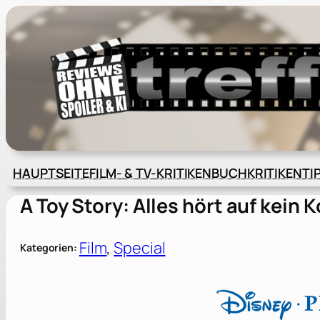
Zum
Inhalt
springen
HAUPTSEITE
FILM- & TV-KRITIKEN
BUCHKRITIKEN
TI
A Toy Story: Alles hört auf kei
Film
, 
Special
Kategorien: