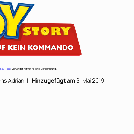
sney•Pixar
. Verwendet mit freundlicher Genehmigung.
ns Adrian |
Hinzugefügt am
8. Mai 2019