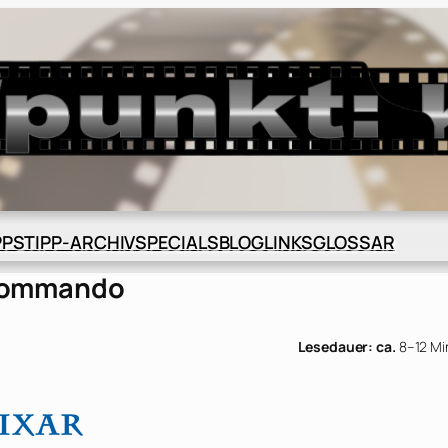
BLOG
GLOSSAR
PPS
TIPP-ARCHIV
SPECIALS
LINKS
n Kommando
Lesedauer: ca.
8–12 Mi