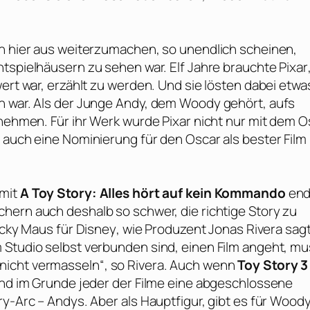
on hier aus weiterzumachen, so unendlich scheinen,
htspielhäusern zu sehen war. Elf Jahre brauchte
Pixar
wert war, erzählt zu werden. Und sie lösten dabei etwa
n war. Als der Junge Andy, dem Woody gehört, aufs
u nehmen. Für ihr Werk wurde
Pixar
nicht nur mit dem
O
t auch eine Nominierung für den
Oscar
als bester Film
 mit
A Toy Story: Alles hört auf kein Kommando
end
chern auch deshalb so schwer, die richtige Story zu
icky Maus für
Disney
, wie Produzent
Jonas Rivera
sagt
 Studio selbst verbunden sind, einen Film angeht, m
nicht vermasseln“, so
Rivera
. Auch wenn
Toy Story 3
 und im Grunde jeder der Filme eine abgeschlossene
ry-Arc – Andys. Aber als Hauptfigur, gibt es für Wood