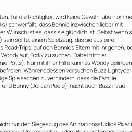
en; für die Richtigkeit wird keine Gewähr übernomm
ks
) schwerfällt, dass Bonnie inzwischen lieber mit
er Wunsch ist es, dass sie glücklich ist. Selbst wenn s
e
) sein sollte, einem Spielzeug, das sie aus einer
es Road-Trips, auf den Bonnies Eltern mit ihr gehen, b
 Woody auf, Forky zu suchen. Dabei trifft er
nie Potts
). Nur mit ihrer Hilfe kann es Woody gelingen
 befreien. Währenddessen versuchen Buzz Lightyear
ige Spielsachen zu verhindern, dass die Familie
) und Bunny (
Jordan Peele
) macht auch Buzz neue
icht nur den Siegeszug des Animationsstudios
Pixar
nimationsfilme erzählt wurden. Beim ersten vollständi