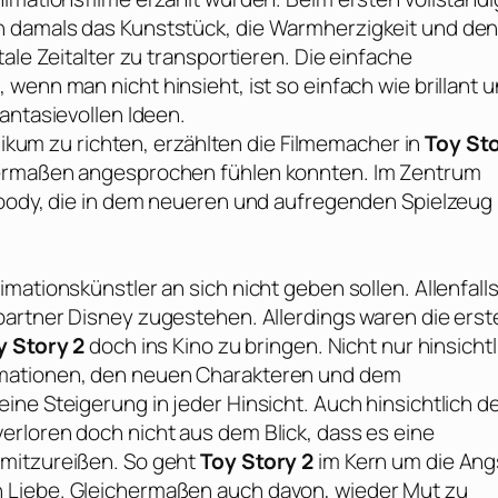
n damals das Kunststück, die Warmherzigkeit und de
ale Zeitalter zu transportieren. Die einfache
wenn man nicht hinsieht, ist so einfach wie brillant 
antasievollen Ideen.
blikum zu richten, erzählten die Filmemacher in
Toy St
hermaßen angesprochen fühlen konnten. Im Zentrum
Woody, die in dem neueren und aufregenden Spielzeug
mationskünstler an sich nicht geben sollen. Allenfall
spartner
Disney
zugestehen. Allerdings waren die erst
y Story 2
doch ins Kino zu bringen. Nicht nur hinsichtl
imationen, den neuen Charakteren und dem
ne Steigerung in jeder Hinsicht. Auch hinsichtlich d
rloren doch nicht aus dem Blick, dass es eine
 mitzureißen. So geht
Toy Story 2
im Kern um die Ang
 Liebe. Gleichermaßen auch davon, wieder Mut zu