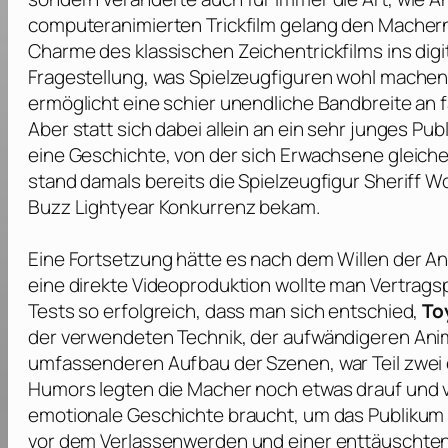
computeranimierten Trickfilm gelang den Macher
Charme des klassischen Zeichentrickfilms ins digit
Fragestellung, was Spielzeugfiguren wohl machen, 
ermöglicht eine schier unendliche Bandbreite an f
Aber statt sich dabei allein an ein sehr junges Pu
eine Geschichte, von der sich Erwachsene gleic
stand damals bereits die Spielzeugfigur Sheriff 
Buzz Lightyear Konkurrenz bekam.
Eine Fortsetzung hätte es nach dem Willen der Ani
eine direkte Videoproduktion wollte man Vertrag
Tests so erfolgreich, dass man sich entschied,
To
der verwendeten Technik, der aufwändigeren An
umfassenderen Aufbau der Szenen, war Teil zwei ei
Humors legten die Macher noch etwas drauf und ve
emotionale Geschichte braucht, um das Publikum
vor dem Verlassenwerden und einer enttäuschten